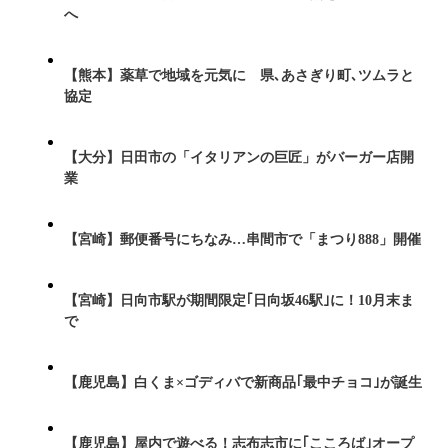
へ
【熊本】薬草で地域を元気に 県､あさぎり町､ツムラと
協定
【大分】日田市の「イタリアンの巨匠」がバーガー店開
業
【宮崎】郵便番号にちなみ…串間市で「まつり888」開催
【宮崎】日向市駅が期間限定｢日向坂46駅｣に！10月末ま
で
【鹿児島】白くま×ゴディバで新商品｢最中チョコ｣が誕生
【鹿児島】屋内で遊べる！志布志市に｢こころば｣オープ