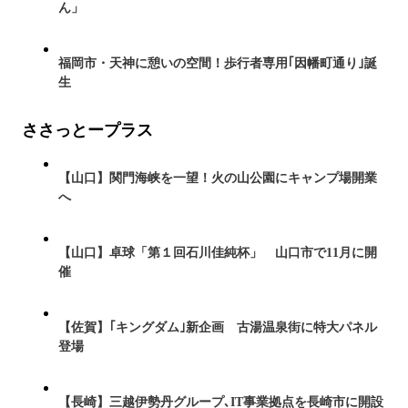
ん」
福岡市・天神に憩いの空間！歩行者専用｢因幡町通り｣誕
生
ささっとープラス
【山口】関門海峡を一望！火の山公園にキャンプ場開業
へ
【山口】卓球「第１回石川佳純杯」 山口市で11月に開
催
【佐賀】｢キングダム｣新企画 古湯温泉街に特大パネル
登場
【長崎】三越伊勢丹グループ､IT事業拠点を長崎市に開設