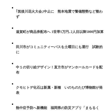
｢筑後川花火大会｣中止に 熊本地震で警備態勢など整わ
ず
遠賀町が商品券配布へ 1世帯1万円､2人目以降5000円加算
田川市がコミュニティーバスを土曜日にも運行 試験的
に
中１の切り絵デザイン！直方市がマンホールカードを配
布
クモヒトデ化石は新属・新種 いのちのたび博物館が発
表
熱中症予防へ新機能 福岡県の防災アプリ「まもるく