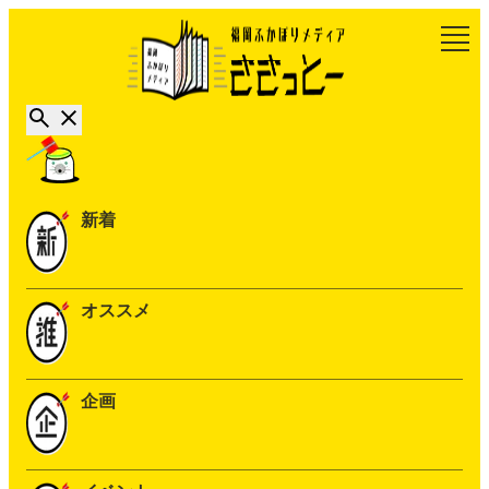
新着
オススメ
企画