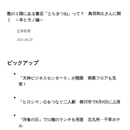
塾の１階にある書店「とらきつね」って？ 鳥羽和久さんに聞
く ～本とモノ編～
正井彩香
2021.04.20
ピックアップ
「天神ビジネスセンターⅡ」が開業 商業フロアも充
実！
「ヒロシマ」心をつなぐ二人劇 柳川市で8月8日に上演
「洋食の日」で12種のランチを用意 北九州・千草ホテ
ル