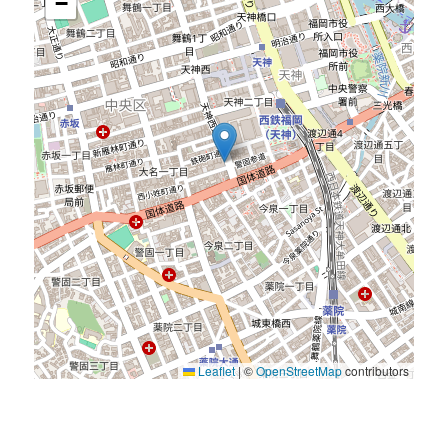
−
Leaflet
|
©
OpenStreetMap
contributors