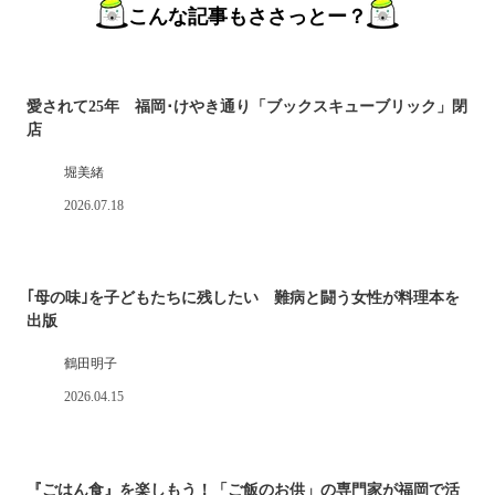
こんな記事もささっとー？
愛されて25年 福岡･けやき通り「ブックスキューブリック」閉
店
堀美緒
2026.07.18
｢母の味｣を子どもたちに残したい 難病と闘う女性が料理本を
出版
鶴田明子
2026.04.15
『ごはん食』を楽しもう！「ご飯のお供」の専門家が福岡で活