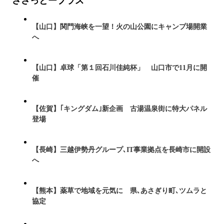
ささっとープラス
【山口】関門海峡を一望！火の山公園にキャンプ場開業
へ
【山口】卓球「第１回石川佳純杯」 山口市で11月に開
催
【佐賀】｢キングダム｣新企画 古湯温泉街に特大パネル
登場
【長崎】三越伊勢丹グループ､IT事業拠点を長崎市に開設
へ
【熊本】薬草で地域を元気に 県､あさぎり町､ツムラと
協定