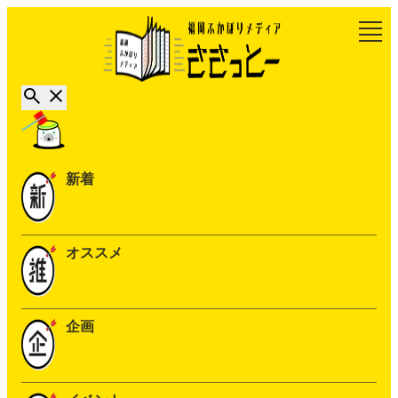
新着
オススメ
企画