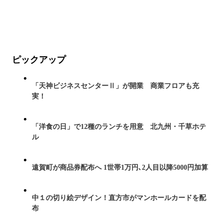
ピックアップ
「天神ビジネスセンターⅡ」が開業 商業フロアも充
実！
「洋食の日」で12種のランチを用意 北九州・千草ホテ
ル
遠賀町が商品券配布へ 1世帯1万円､2人目以降5000円加算
中１の切り絵デザイン！直方市がマンホールカードを配
布