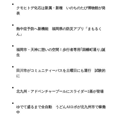
クモヒトデ化石は新属・新種 いのちのたび博物館が発
表
熱中症予防へ新機能 福岡県の防災アプリ「まもるく
ん」
福岡市・天神に憩いの空間！歩行者専用｢因幡町通り｣誕
生
田川市がコミュニティーバスを土曜日にも運行 試験的
に
北九州・アドベンチャープールにスライダー2基が登場
ゆでて盛るまで全自動 うどんAIロボが北九州市で稼働
中