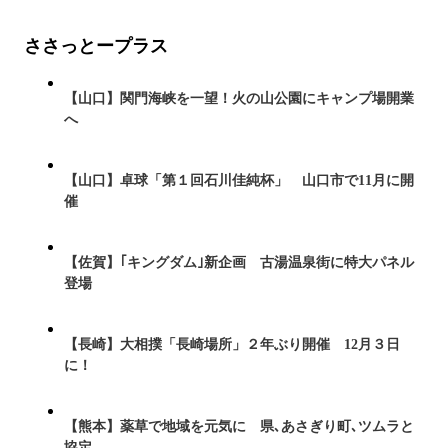
ささっとープラス
【山口】関門海峡を一望！火の山公園にキャンプ場開業
へ
【山口】卓球「第１回石川佳純杯」 山口市で11月に開
催
【佐賀】｢キングダム｣新企画 古湯温泉街に特大パネル
登場
【長崎】大相撲「長崎場所」２年ぶり開催 12月３日
に！
【熊本】薬草で地域を元気に 県､あさぎり町､ツムラと
協定