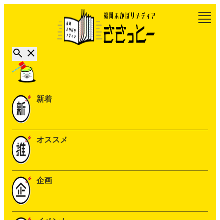
新着
オススメ
企画