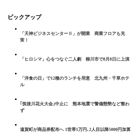
ピックアップ
「天神ビジネスセンターⅡ」が開業 商業フロアも充
実！
「ヒロシマ」心をつなぐ二人劇 柳川市で8月8日に上演
「洋食の日」で12種のランチを用意 北九州・千草ホテ
ル
｢筑後川花火大会｣中止に 熊本地震で警備態勢など整わ
ず
遠賀町が商品券配布へ 1世帯1万円､2人目以降5000円加算