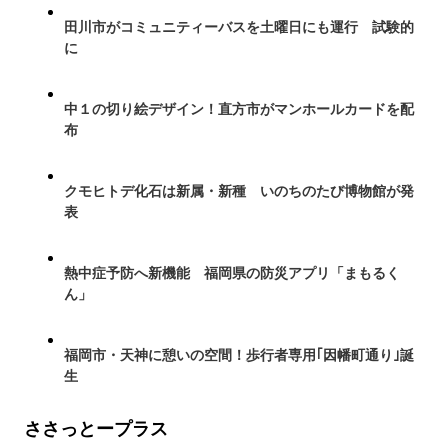
田川市がコミュニティーバスを土曜日にも運行 試験的
に
中１の切り絵デザイン！直方市がマンホールカードを配
布
クモヒトデ化石は新属・新種 いのちのたび博物館が発
表
熱中症予防へ新機能 福岡県の防災アプリ「まもるく
ん」
福岡市・天神に憩いの空間！歩行者専用｢因幡町通り｣誕
生
ささっとープラス