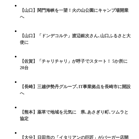
【山口】関門海峡を一望！火の山公園にキャンプ場開業
へ
【山口】「ドンデコルテ」渡辺銀次さん､山口ふるさと大
使に
【佐賀】「チャリチャリ」が呼子でスタート！ 5か所に
20台
【長崎】三越伊勢丹グループ､IT事業拠点を長崎市に開設
へ
【熊本】薬草で地域を元気に 県､あさぎり町､ツムラと
協定
【大分】日田市の「イタリアンの巨匠」がバーガー店開