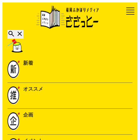
新着
オススメ
企画