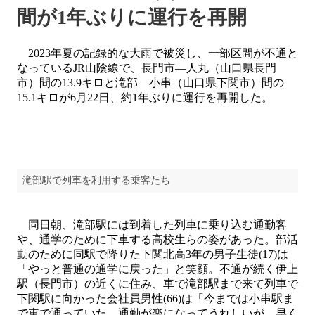
間が1年ぶりに運行を再開
2023年夏の記録的な大雨で被災し、一部区間が不通と
なっているJR山陰線で、長門市―人丸（山口県長門
市）間の13.9キロと滝部―小串（山口県下関市）間の
15.1キロが6月22日、約1年ぶりに運行を再開した。
滝部駅で列車を利用する乗客たち
同日朝、滝部駅には到着した列車に乗り込む通勤客
や、通学のために下車する高校生らの姿があった。部活
動のために同駅で降りた下関北高3年の男子生徒(17)は
「やっと普通の通学に戻った」と笑顔。不通が続く伊上
駅（長門市）の近くに住み、車で滝部駅まで来て列車で
下関駅に向かった会社員男性(66)は「今までは小串駅ま
で車で通っていた。通勤が楽になってうれしいが、早く