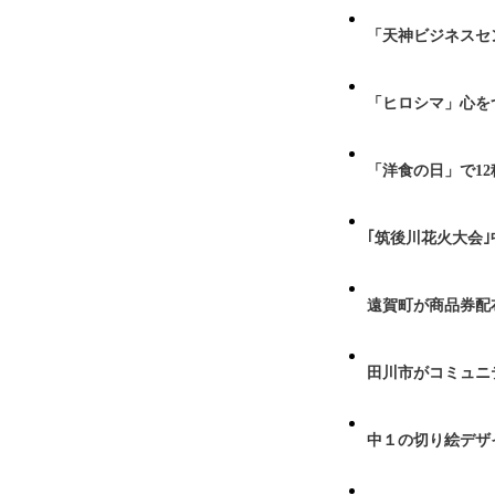
「天神ビジネスセ
「ヒロシマ」心を
「洋食の日」で1
｢筑後川花火大会
遠賀町が商品券配布
田川市がコミュニ
中１の切り絵デザ