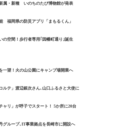
新属・新種 いのちのたび博物館が発表
能 福岡県の防災アプリ「まもるくん」
いの空間！歩行者専用｢因幡町通り｣誕生
を一望！火の山公園にキャンプ場開業へ
コルテ」渡辺銀次さん､山口ふるさと大使に
チャリ」が呼子でスタート！ 5か所に20台
丹グループ､IT事業拠点を長崎市に開設へ