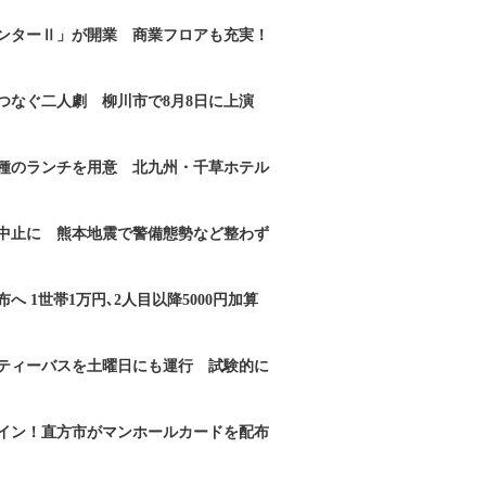
ンターⅡ」が開業 商業フロアも充実！
つなぐ二人劇 柳川市で8月8日に上演
2種のランチを用意 北九州・千草ホテル
｣中止に 熊本地震で警備態勢など整わず
へ 1世帯1万円､2人目以降5000円加算
ティーバスを土曜日にも運行 試験的に
イン！直方市がマンホールカードを配布