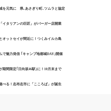
域を元気に 県､あさぎり町､ツムラと協定
「イタリアンの巨匠」がバーガー店開業
とオットセイが間近に！つくみイルカ島
で魅力発信 ｢キャンプ地都城DAY｣開催
期間限定｢日向坂46駅｣に！10月末まで
遊べる！志布志市に「こころば」が誕生