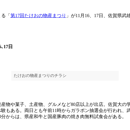
まる「
第17回たけおの物産まつり
」が11月16、17日、佐賀県
､17日
たけおの物産まつりのチラシ
産物や菓子、土産物、グルメなど80店以上が出店。佐賀大の
体験もある。両日とも午前11時からガラポン抽選会が行われ、
時30分からは、県産和牛と国産豚肉の焼き肉無料試食会がある。