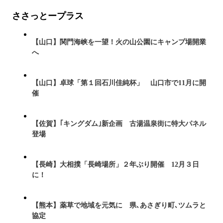
ささっとープラス
【山口】関門海峡を一望！火の山公園にキャンプ場開業
へ
【山口】卓球「第１回石川佳純杯」 山口市で11月に開
催
【佐賀】｢キングダム｣新企画 古湯温泉街に特大パネル
登場
【長崎】大相撲「長崎場所」２年ぶり開催 12月３日
に！
【熊本】薬草で地域を元気に 県､あさぎり町､ツムラと
協定