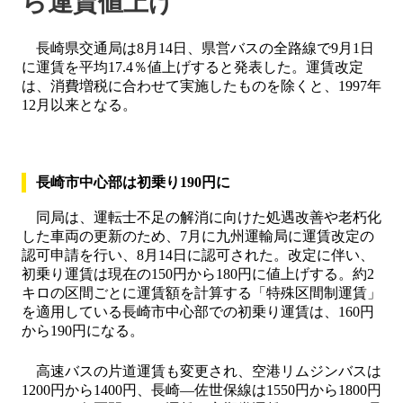
ら運賃値上げ
長崎県交通局は8月14日、県営バスの全路線で9月1日
に運賃を平均17.4％値上げすると発表した。運賃改定
は、消費増税に合わせて実施したものを除くと、1997年
12月以来となる。
長崎市中心部は初乗り190円に
同局は、運転士不足の解消に向けた処遇改善や老朽化
した車両の更新のため、7月に九州運輸局に運賃改定の
認可申請を行い、8月14日に認可された。改定に伴い、
初乗り運賃は現在の150円から180円に値上げする。約2
キロの区間ごとに運賃額を計算する「特殊区間制運賃」
を適用している長崎市中心部での初乗り運賃は、160円
から190円になる。
高速バスの片道運賃も変更され、空港リムジンバスは
1200円から1400円、長崎―佐世保線は1550円から1800円