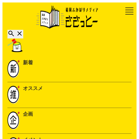
新着
オススメ
企画