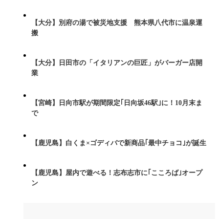
【大分】別府の湯で被災地支援 熊本県八代市に温泉運
搬
【大分】日田市の「イタリアンの巨匠」がバーガー店開
業
【宮崎】日向市駅が期間限定｢日向坂46駅｣に！10月末ま
で
【鹿児島】白くま×ゴディバで新商品｢最中チョコ｣が誕生
【鹿児島】屋内で遊べる！志布志市に｢こころば｣オープ
ン