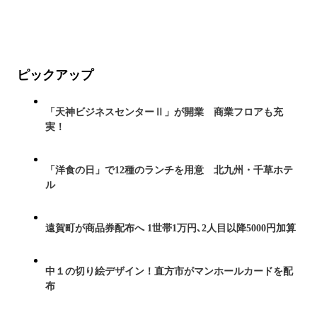
ピックアップ
「天神ビジネスセンターⅡ」が開業 商業フロアも充
実！
「洋食の日」で12種のランチを用意 北九州・千草ホテ
ル
遠賀町が商品券配布へ 1世帯1万円､2人目以降5000円加算
中１の切り絵デザイン！直方市がマンホールカードを配
布