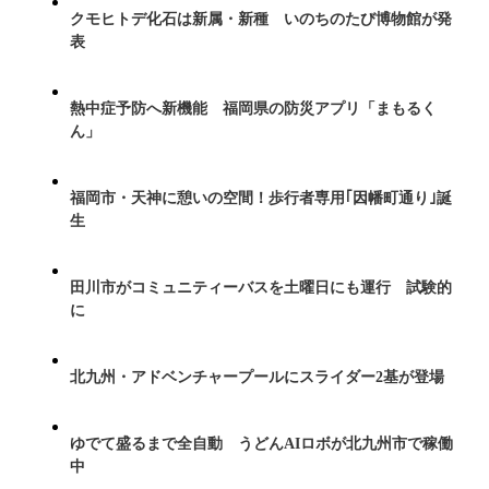
クモヒトデ化石は新属・新種 いのちのたび博物館が発
表
熱中症予防へ新機能 福岡県の防災アプリ「まもるく
ん」
福岡市・天神に憩いの空間！歩行者専用｢因幡町通り｣誕
生
田川市がコミュニティーバスを土曜日にも運行 試験的
に
北九州・アドベンチャープールにスライダー2基が登場
ゆでて盛るまで全自動 うどんAIロボが北九州市で稼働
中