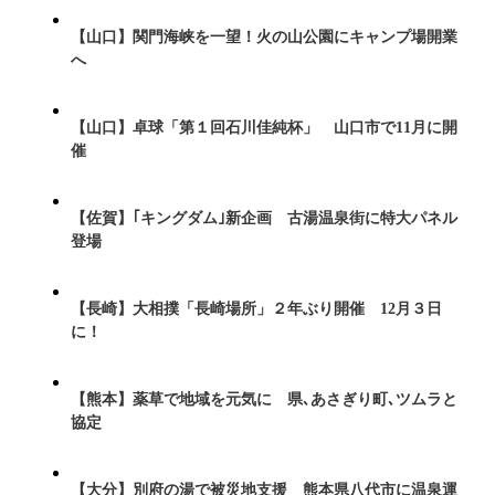
【山口】関門海峡を一望！火の山公園にキャンプ場開業
へ
【山口】卓球「第１回石川佳純杯」 山口市で11月に開
催
【佐賀】｢キングダム｣新企画 古湯温泉街に特大パネル
登場
【長崎】大相撲「長崎場所」２年ぶり開催 12月３日
に！
【熊本】薬草で地域を元気に 県､あさぎり町､ツムラと
協定
【大分】別府の湯で被災地支援 熊本県八代市に温泉運