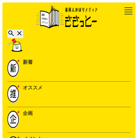
新着
オススメ
企画