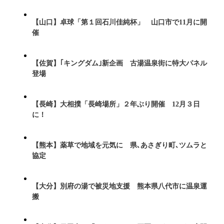
【山口】卓球「第１回石川佳純杯」 山口市で11月に開
催
【佐賀】｢キングダム｣新企画 古湯温泉街に特大パネル
登場
【長崎】大相撲「長崎場所」２年ぶり開催 12月３日
に！
【熊本】薬草で地域を元気に 県､あさぎり町､ツムラと
協定
【大分】別府の湯で被災地支援 熊本県八代市に温泉運
搬