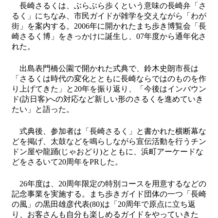
長崎さるくは、ぶらぶら歩くという意味の長崎弁「さ
るく」にちなみ、市民ガイドが雑学を交えながら「わが
街」を案内する。2006年に開かれたまち歩き博覧会「長
崎さるく博」をきっかけに誕生し、07年度から通年化さ
れた。
出島表門橋公園で開かれた式典で、鈴木史朗市長は
「さるくは時代の変化とともに長崎ならではのものを作
り上げてきた」と20年を振り返り、「今後はインバウン
ド(訪日客)への対応など新しい形のさるくを進めていき
たい」と語った。
式典後、参加者は「長崎さるく」と書かれた横断幕な
どを掲げ、太鼓などを鳴らしながら宣伝活動を行うチン
ドン屋や龍踊(じゃおどり)とともに、浜町アーケードな
どをさるいて20周年をPRした。
26年度は、20周年限定の特別コースを用意するなどの
記念事業を実施する。まち歩きガイド団体の一つ「長崎
の風」の黒田雄彦代表(80)は「20周年で原点に立ち返
り、お客さんも自分も楽しめるガイドをやっていきた