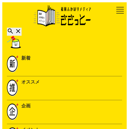
新着
オススメ
企画