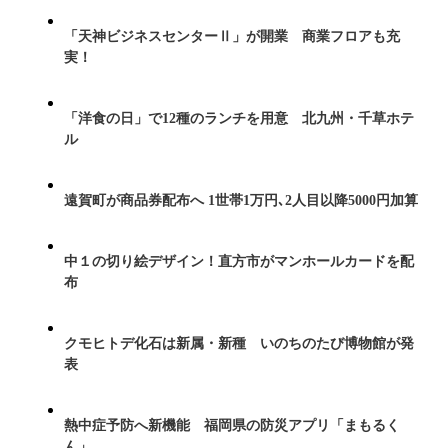
「天神ビジネスセンターⅡ」が開業 商業フロアも充
実！
「洋食の日」で12種のランチを用意 北九州・千草ホテ
ル
遠賀町が商品券配布へ 1世帯1万円､2人目以降5000円加算
中１の切り絵デザイン！直方市がマンホールカードを配
布
クモヒトデ化石は新属・新種 いのちのたび博物館が発
表
熱中症予防へ新機能 福岡県の防災アプリ「まもるく
ん」