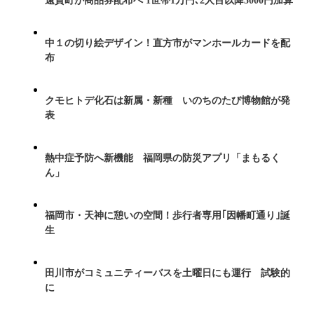
遠賀町が商品券配布へ 1世帯1万円､2人目以降5000円加算
中１の切り絵デザイン！直方市がマンホールカードを配
布
クモヒトデ化石は新属・新種 いのちのたび博物館が発
表
熱中症予防へ新機能 福岡県の防災アプリ「まもるく
ん」
福岡市・天神に憩いの空間！歩行者専用｢因幡町通り｣誕
生
田川市がコミュニティーバスを土曜日にも運行 試験的
に