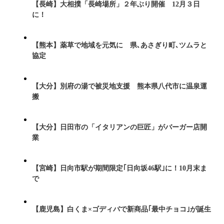
【長崎】大相撲「長崎場所」２年ぶり開催 12月３日
に！
【熊本】薬草で地域を元気に 県､あさぎり町､ツムラと
協定
【大分】別府の湯で被災地支援 熊本県八代市に温泉運
搬
【大分】日田市の「イタリアンの巨匠」がバーガー店開
業
【宮崎】日向市駅が期間限定｢日向坂46駅｣に！10月末ま
で
【鹿児島】白くま×ゴディバで新商品｢最中チョコ｣が誕生