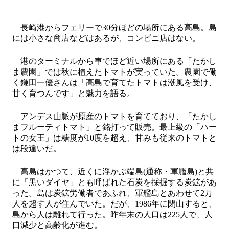
長崎港からフェリーで30分ほどの場所にある高島。島
には小さな商店などはあるが、コンビニ店はない。
港のターミナルから車でほど近い場所にある「たかし
ま農園」では秋に植えたトマトが実っていた。農園で働
く鎌田一優さんは「高島で育てたトマトは潮風を受け、
甘く育つんです」と魅力を語る。
アンデス山脈が原産のトマトを育てており、「たかし
まフルーティトマト」と銘打って販売。最上級の「ハー
トの女王」は糖度が10度を超え、甘みも従来のトマトと
は段違いだ。
高島はかつて、近くに浮かぶ端島(通称・軍艦島)と共
に「黒いダイヤ」とも呼ばれた石炭を採掘する炭鉱があ
った。島は炭鉱労働者であふれ、軍艦島とあわせて2万
人を超す人が住んでいた。だが、1986年に閉山すると、
島から人は離れて行った。昨年末の人口は225人で、人
口減少と高齢化が進む。