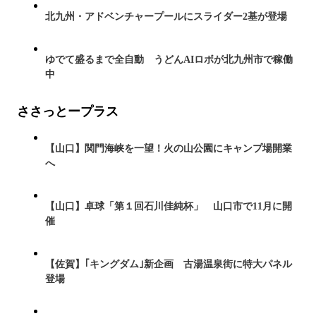
北九州・アドベンチャープールにスライダー2基が登場
ゆでて盛るまで全自動 うどんAIロボが北九州市で稼働
中
ささっとープラス
【山口】関門海峡を一望！火の山公園にキャンプ場開業
へ
【山口】卓球「第１回石川佳純杯」 山口市で11月に開
催
【佐賀】｢キングダム｣新企画 古湯温泉街に特大パネル
登場