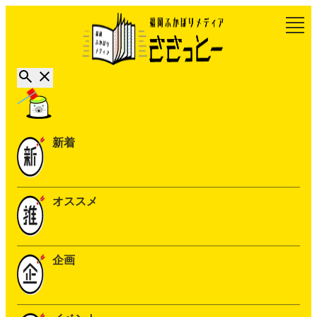
新着
オススメ
企画