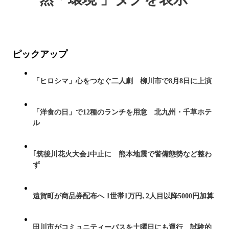
ピックアップ
「ヒロシマ」心をつなぐ二人劇 柳川市で8月8日に上演
「洋食の日」で12種のランチを用意 北九州・千草ホテ
ル
｢筑後川花火大会｣中止に 熊本地震で警備態勢など整わ
ず
遠賀町が商品券配布へ 1世帯1万円､2人目以降5000円加算
田川市がコミュニティーバスを土曜日にも運行 試験的