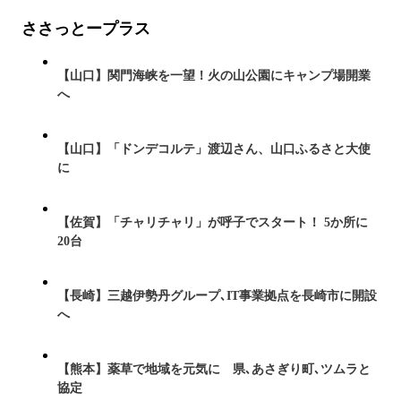
ささっとープラス
【山口】関門海峡を一望！火の山公園にキャンプ場開業
へ
【山口】「ドンデコルテ」渡辺さん、山口ふるさと大使
に
【佐賀】「チャリチャリ」が呼子でスタート！ 5か所に
20台
【長崎】三越伊勢丹グループ､IT事業拠点を長崎市に開設
へ
【熊本】薬草で地域を元気に 県､あさぎり町､ツムラと
協定