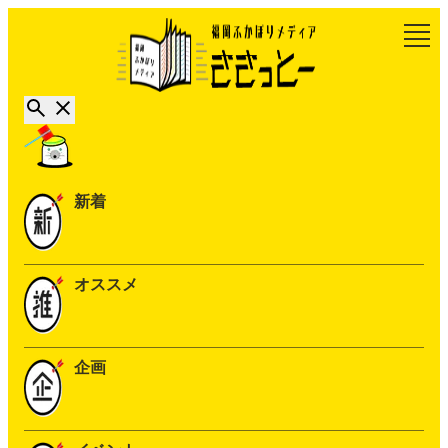
新着
オススメ
企画