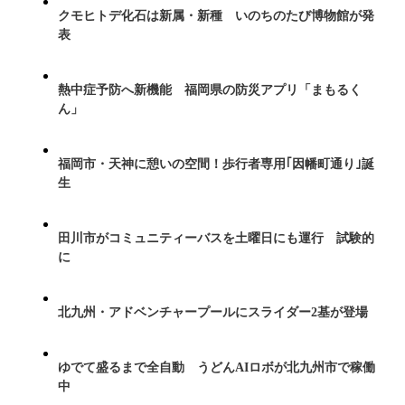
クモヒトデ化石は新属・新種 いのちのたび博物館が発
表
熱中症予防へ新機能 福岡県の防災アプリ「まもるく
ん」
福岡市・天神に憩いの空間！歩行者専用｢因幡町通り｣誕
生
田川市がコミュニティーバスを土曜日にも運行 試験的
に
北九州・アドベンチャープールにスライダー2基が登場
ゆでて盛るまで全自動 うどんAIロボが北九州市で稼働
中