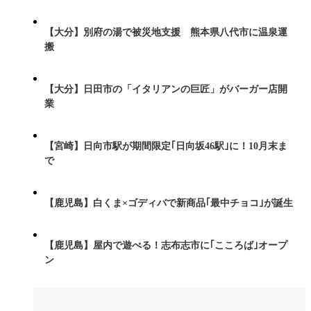
【大分】別府の湯で被災地支援 熊本県八代市に温泉運
搬
【大分】日田市の「イタリアンの巨匠」がバーガー店開
業
【宮崎】日向市駅が期間限定｢日向坂46駅｣に！10月末ま
で
【鹿児島】白くま×ゴディバで新商品｢最中チョコ｣が誕生
【鹿児島】屋内で遊べる！志布志市に｢こころば｣オープ
ン