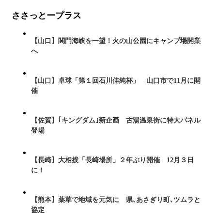
ささっとープラス
【山口】関門海峡を一望！火の山公園にキャンプ場開業
へ
【山口】卓球「第１回石川佳純杯」 山口市で11月に開
催
【佐賀】｢キングダム｣新企画 古湯温泉街に特大パネル
登場
【長崎】大相撲「長崎場所」２年ぶり開催 12月３日
に！
【熊本】薬草で地域を元気に 県､あさぎり町､ツムラと
協定