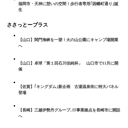
福岡市・天神に憩いの空間！歩行者専用｢因幡町通り｣誕
生
ささっとープラス
【山口】関門海峡を一望！火の山公園にキャンプ場開業
へ
【山口】卓球「第１回石川佳純杯」 山口市で11月に開
催
【佐賀】｢キングダム｣新企画 古湯温泉街に特大パネル
登場
【長崎】三越伊勢丹グループ､IT事業拠点を長崎市に開設
へ