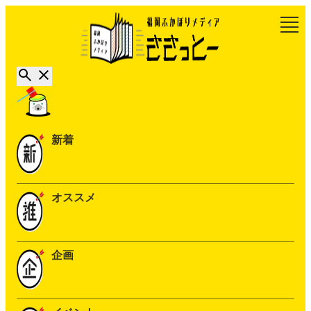
新着
オススメ
企画