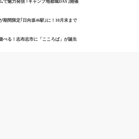
で魅力発信 ｢キャンプ地都城DAY｣開催
期間限定｢日向坂46駅｣に！10月末まで
遊べる！志布志市に「こころば」が誕生