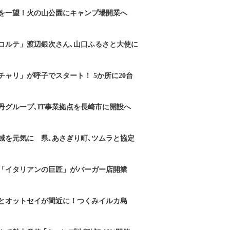
を一望！火の山公園にキャンプ場開業へ
コルテ」渡辺銀次さん､山口ふるさと大使に
チャリ」が呼子でスタート！ 5か所に20台
丹グループ､IT事業拠点を長崎市に開設へ
域を元気に 県､あさぎり町､ツムラと協定
「イタリアンの巨匠」がバーガー店開業
とオットセイが間近に！つくみイルカ島