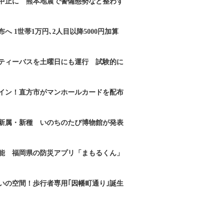
｣中止に 熊本地震で警備態勢など整わず
へ 1世帯1万円､2人目以降5000円加算
ティーバスを土曜日にも運行 試験的に
イン！直方市がマンホールカードを配布
新属・新種 いのちのたび博物館が発表
能 福岡県の防災アプリ「まもるくん」
いの空間！歩行者専用｢因幡町通り｣誕生