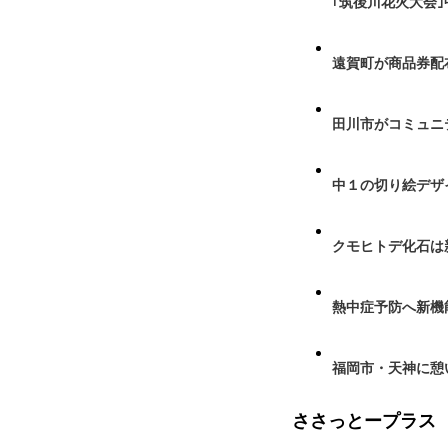
｢筑後川花火大会
遠賀町が商品券配布
田川市がコミュニ
中１の切り絵デザ
クモヒトデ化石は
熱中症予防へ新機
福岡市・天神に憩
ささっとープラス