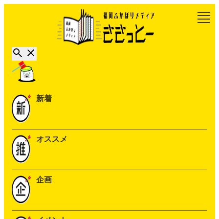
新着
オススメ
企画