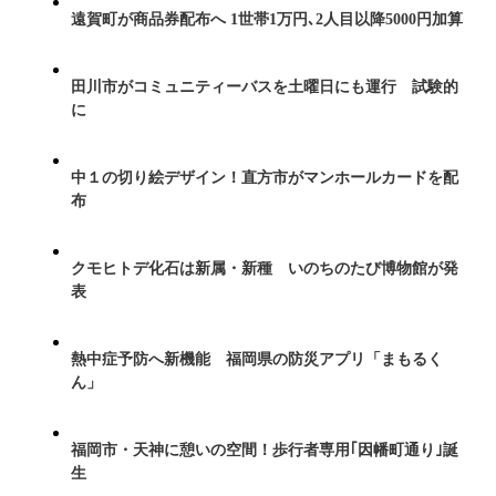
遠賀町が商品券配布へ 1世帯1万円､2人目以降5000円加算
田川市がコミュニティーバスを土曜日にも運行 試験的
に
中１の切り絵デザイン！直方市がマンホールカードを配
布
クモヒトデ化石は新属・新種 いのちのたび博物館が発
表
熱中症予防へ新機能 福岡県の防災アプリ「まもるく
ん」
福岡市・天神に憩いの空間！歩行者専用｢因幡町通り｣誕
生