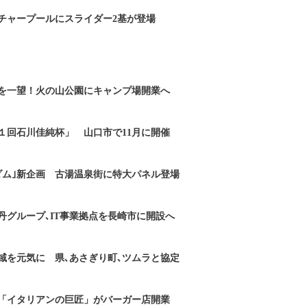
チャープールにスライダー2基が登場
を一望！火の山公園にキャンプ場開業へ
１回石川佳純杯」 山口市で11月に開催
ダム｣新企画 古湯温泉街に特大パネル登場
丹グループ､IT事業拠点を長崎市に開設へ
域を元気に 県､あさぎり町､ツムラと協定
「イタリアンの巨匠」がバーガー店開業