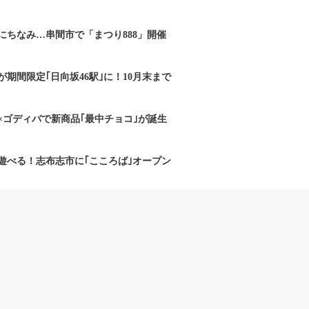
にちなみ…串間市で「まつり888」開催
期間限定｢日向坂46駅｣に！10月末まで
×ゴディバで新商品｢最中チョコ｣が誕生
遊べる！志布志市に｢こころば｣オープン