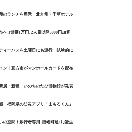
2種のランチを用意 北九州・千草ホテル
へ 1世帯1万円､2人目以降5000円加算
ティーバスを土曜日にも運行 試験的に
イン！直方市がマンホールカードを配布
新属・新種 いのちのたび博物館が発表
能 福岡県の防災アプリ「まもるくん」
いの空間！歩行者専用｢因幡町通り｣誕生