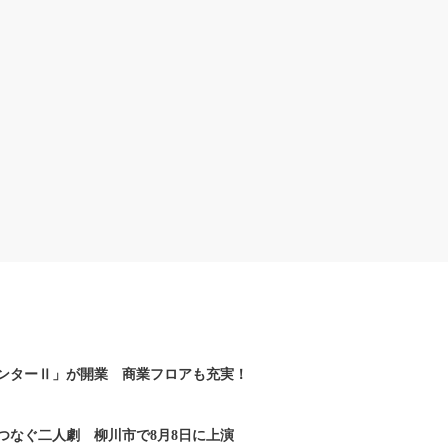
ンターⅡ」が開業 商業フロアも充実！
つなぐ二人劇 柳川市で8月8日に上演