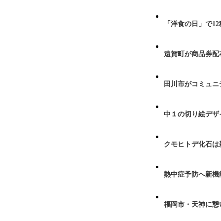
「洋食の日」で1
遠賀町が商品券配布
田川市がコミュニ
中１の切り絵デザ
クモヒトデ化石は
熱中症予防へ新機
福岡市・天神に憩