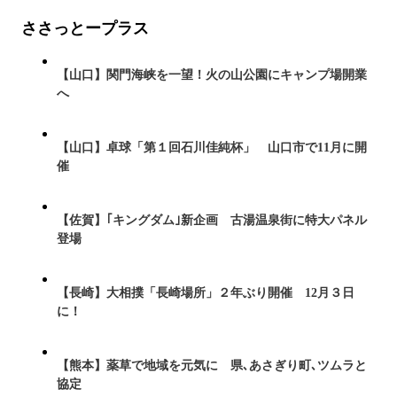
ささっとープラス
【山口】関門海峡を一望！火の山公園にキャンプ場開業
へ
【山口】卓球「第１回石川佳純杯」 山口市で11月に開
催
【佐賀】｢キングダム｣新企画 古湯温泉街に特大パネル
登場
【長崎】大相撲「長崎場所」２年ぶり開催 12月３日
に！
【熊本】薬草で地域を元気に 県､あさぎり町､ツムラと
協定