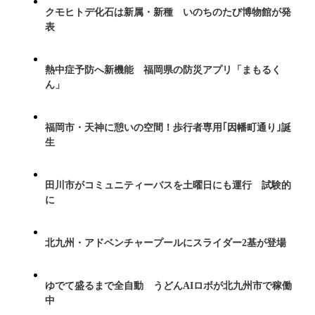
クモヒトデ化石は新属・新種 いのちのたび博物館が発
表
熱中症予防へ新機能 福岡県の防災アプリ「まもるく
ん」
福岡市・天神に憩いの空間！歩行者専用｢因幡町通り｣誕
生
田川市がコミュニティーバスを土曜日にも運行 試験的
に
北九州・アドベンチャープールにスライダー2基が登場
ゆでて盛るまで全自動 うどんAIロボが北九州市で稼働
中