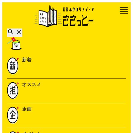
新着
オススメ
企画