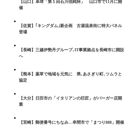
【山口】卓球「第１回石川佳純杯」 山口市で11月に開
催
【佐賀】｢キングダム｣新企画 古湯温泉街に特大パネル
登場
【長崎】三越伊勢丹グループ､IT事業拠点を長崎市に開設
へ
【熊本】薬草で地域を元気に 県､あさぎり町､ツムラと
協定
【大分】日田市の「イタリアンの巨匠」がバーガー店開
業
【宮崎】郵便番号にちなみ…串間市で「まつり888」開催