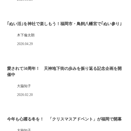
｢ぬい活｣を神社で楽しもう！福岡市・鳥飼八幡宮で｢ぬい参り｣
木下倫太朗
2026.04.29
愛されて50周年！ 天神地下街の歩みを振り返る記念企画を開
催中
大脇知子
2026.02.20
今年も心躍る冬を！ 「クリスマスアドベント」が福岡で開幕
大脇知子