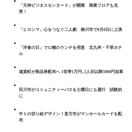
「天神ビジネスセンターⅡ」が開業 商業フロアも充
実！
「ヒロシマ」心をつなぐ二人劇 柳川市で8月8日に上演
「洋食の日」で12種のランチを用意 北九州・千草ホテ
ル
遠賀町が商品券配布へ 1世帯1万円､2人目以降5000円加算
田川市がコミュニティーバスを土曜日にも運行 試験的
に
中１の切り絵デザイン！直方市がマンホールカードを配
布