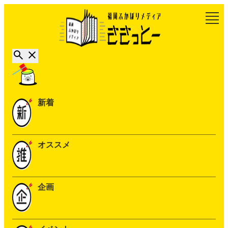
新着
オススメ
企画