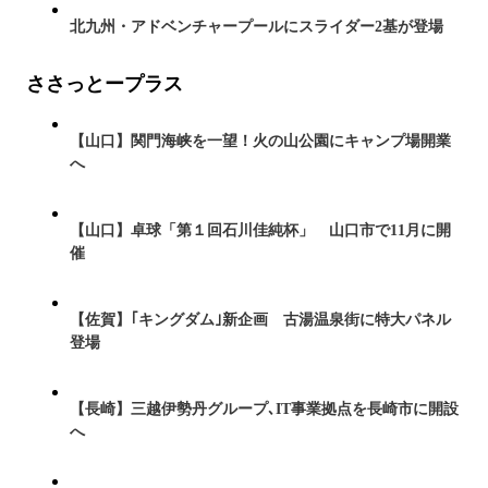
北九州・アドベンチャープールにスライダー2基が登場
ささっとープラス
【山口】関門海峡を一望！火の山公園にキャンプ場開業
へ
【山口】卓球「第１回石川佳純杯」 山口市で11月に開
催
【佐賀】｢キングダム｣新企画 古湯温泉街に特大パネル
登場
【長崎】三越伊勢丹グループ､IT事業拠点を長崎市に開設
へ