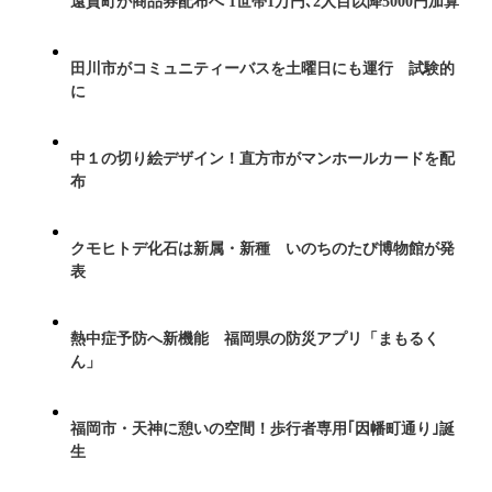
遠賀町が商品券配布へ 1世帯1万円､2人目以降5000円加算
田川市がコミュニティーバスを土曜日にも運行 試験的
に
中１の切り絵デザイン！直方市がマンホールカードを配
布
クモヒトデ化石は新属・新種 いのちのたび博物館が発
表
熱中症予防へ新機能 福岡県の防災アプリ「まもるく
ん」
福岡市・天神に憩いの空間！歩行者専用｢因幡町通り｣誕
生