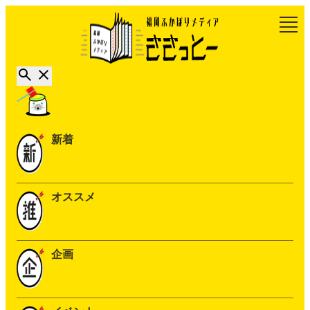
新着
オススメ
企画