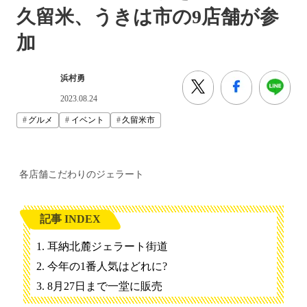
久留米、うきは市の9店舗が参
加
浜村勇
2023.08.24
グルメ
イベント
久留米市
各店舗こだわりのジェラート
記事 INDEX
耳納北麓ジェラート街道
今年の1番人気はどれに?
8月27日まで一堂に販売