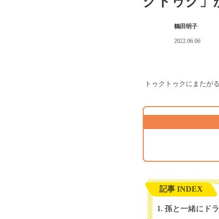
クトゥク」
鶴田明子
2022.06.06
トゥクトゥクにまたが
記事 INDEX
孫と一緒にド