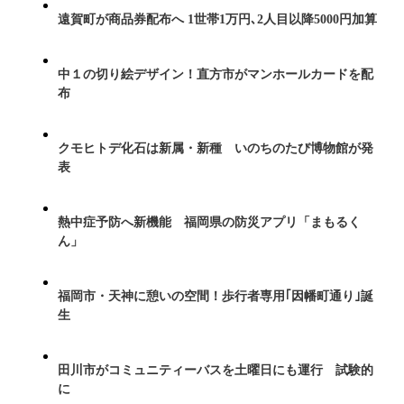
遠賀町が商品券配布へ 1世帯1万円､2人目以降5000円加算
中１の切り絵デザイン！直方市がマンホールカードを配
布
クモヒトデ化石は新属・新種 いのちのたび博物館が発
表
熱中症予防へ新機能 福岡県の防災アプリ「まもるく
ん」
福岡市・天神に憩いの空間！歩行者専用｢因幡町通り｣誕
生
田川市がコミュニティーバスを土曜日にも運行 試験的
に