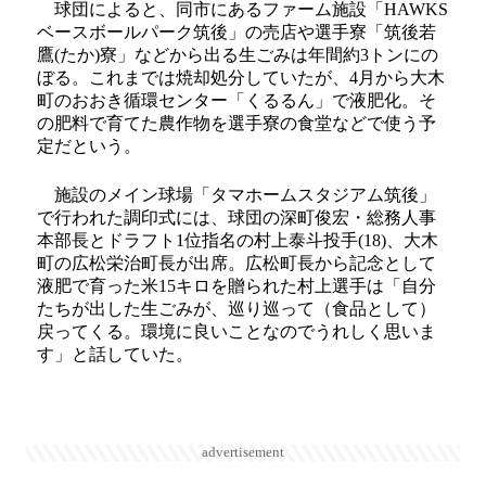
球団によると、同市にあるファーム施設「HAWKS
ベースボールパーク筑後」の売店や選手寮「筑後若
鷹(たか)寮」などから出る生ごみは年間約3トンにの
ぼる。これまでは焼却処分していたが、4月から大木
町のおおき循環センター「くるるん」で液肥化。そ
の肥料で育てた農作物を選手寮の食堂などで使う予
定だという。
施設のメイン球場「タマホームスタジアム筑後」
で行われた調印式には、球団の深町俊宏・総務人事
本部長とドラフト1位指名の村上泰斗投手(18)、大木
町の広松栄治町長が出席。広松町長から記念として
液肥で育った米15キロを贈られた村上選手は「自分
たちが出した生ごみが、巡り巡って（食品として）
戻ってくる。環境に良いことなのでうれしく思いま
す」と話していた。
advertisement