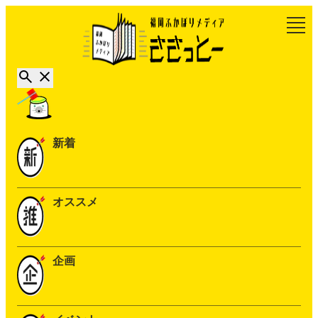
新着
オススメ
企画