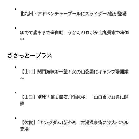
北九州・アドベンチャープールにスライダー2基が登場
ゆでて盛るまで全自動 うどんAIロボが北九州市で稼働
中
ささっとープラス
【山口】関門海峡を一望！火の山公園にキャンプ場開業
へ
【山口】卓球「第１回石川佳純杯」 山口市で11月に開
催
【佐賀】｢キングダム｣新企画 古湯温泉街に特大パネル
登場