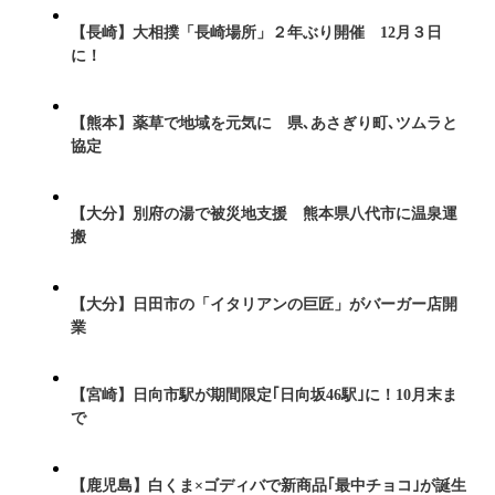
【長崎】大相撲「長崎場所」２年ぶり開催 12月３日
に！
【熊本】薬草で地域を元気に 県､あさぎり町､ツムラと
協定
【大分】別府の湯で被災地支援 熊本県八代市に温泉運
搬
【大分】日田市の「イタリアンの巨匠」がバーガー店開
業
【宮崎】日向市駅が期間限定｢日向坂46駅｣に！10月末ま
で
【鹿児島】白くま×ゴディバで新商品｢最中チョコ｣が誕生