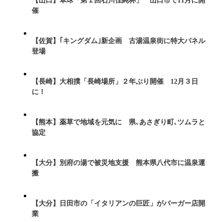
【山口】卓球「第１回石川佳純杯」 山口市で11月に開
催
【佐賀】｢キングダム｣新企画 古湯温泉街に特大パネル
登場
【長崎】大相撲「長崎場所」２年ぶり開催 12月３日
に！
【熊本】薬草で地域を元気に 県､あさぎり町､ツムラと
協定
【大分】別府の湯で被災地支援 熊本県八代市に温泉運
搬
【大分】日田市の「イタリアンの巨匠」がバーガー店開
業