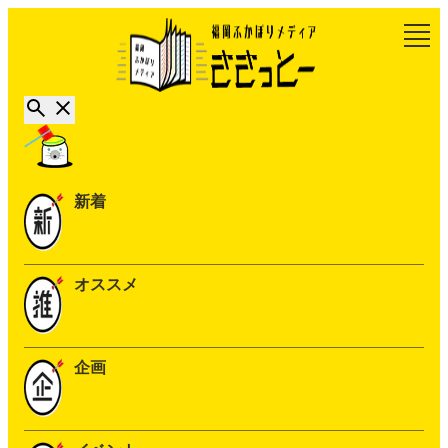
新着
オススメ
企画