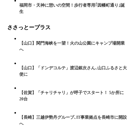
福岡市・天神に憩いの空間！歩行者専用｢因幡町通り｣誕
生
ささっとープラス
【山口】関門海峡を一望！火の山公園にキャンプ場開業
へ
【山口】「ドンデコルテ」渡辺銀次さん､山口ふるさと大
使に
【佐賀】「チャリチャリ」が呼子でスタート！ 5か所に
20台
【長崎】三越伊勢丹グループ､IT事業拠点を長崎市に開設
へ