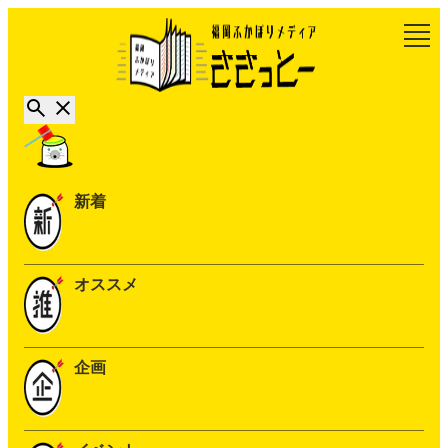
新着
オススメ
企画