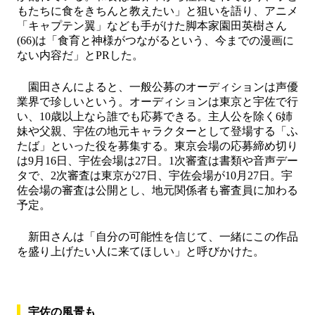
もたちに食をきちんと教えたい」と狙いを語り、アニメ
「キャプテン翼」なども手がけた脚本家園田英樹さん
(66)は「食育と神様がつながるという、今までの漫画に
ない内容だ」とPRした。
園田さんによると、一般公募のオーディションは声優
業界で珍しいという。オーディションは東京と宇佐で行
い、10歳以上なら誰でも応募できる。主人公を除く6姉
妹や父親、宇佐の地元キャラクターとして登場する「ふ
たば」といった役を募集する。東京会場の応募締め切り
は9月16日、宇佐会場は27日。1次審査は書類や音声デー
タで、2次審査は東京が27日、宇佐会場が10月27日。宇
佐会場の審査は公開とし、地元関係者も審査員に加わる
予定。
新田さんは「自分の可能性を信じて、一緒にこの作品
を盛り上げたい人に来てほしい」と呼びかけた。
宇佐の風景も