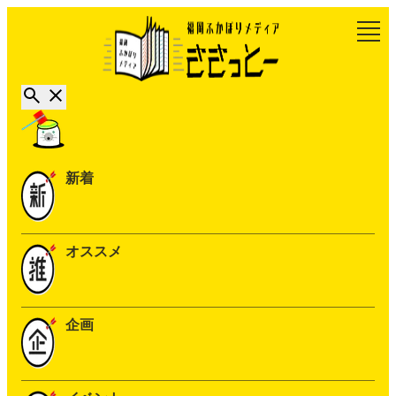
新着
オススメ
企画