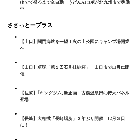
ゆでて盛るまで全自動 うどんAIロボが北九州市で稼働
中
ささっとープラス
【山口】関門海峡を一望！火の山公園にキャンプ場開業
へ
【山口】卓球「第１回石川佳純杯」 山口市で11月に開
催
【佐賀】｢キングダム｣新企画 古湯温泉街に特大パネル
登場
【長崎】大相撲「長崎場所」２年ぶり開催 12月３日
に！