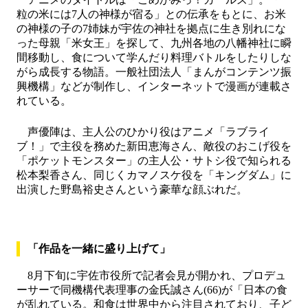
粒の米には7人の神様が宿る」との伝承をもとに、お米
の神様の子の7姉妹が宇佐の神社を拠点に生き別れにな
った母親「米女王」を探して、九州各地の八幡神社に瞬
間移動し、食について学んだり料理バトルをしたりしな
がら成長する物語。一般社団法人「まんがコンテンツ振
興機構」などが制作し、インターネットで漫画が連載さ
れている。
声優陣は、主人公のひかり役はアニメ「ラブライ
ブ！」で主役を務めた新田恵海さん、敵役のおこげ役を
「ポケットモンスター」の主人公・サトシ役で知られる
松本梨香さん、同じくカマノスケ役を「キングダム」に
出演した野島裕史さんという豪華な顔ぶれだ。
「作品を一緒に盛り上げて」
8月下旬に宇佐市役所で記者会見が開かれ、プロデュ
ーサーで同機構代表理事の金氏誠さん(66)が「日本の食
が乱れている。和食は世界中から注目されており、子ど