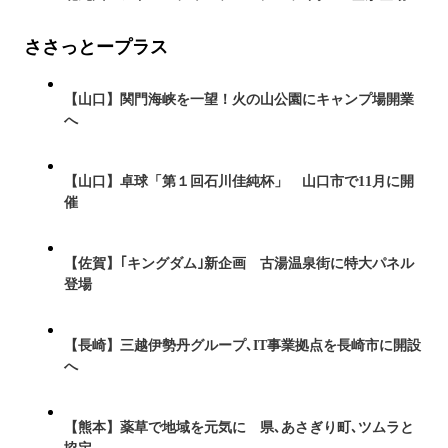
ささっとープラス
【山口】関門海峡を一望！火の山公園にキャンプ場開業
へ
【山口】卓球「第１回石川佳純杯」 山口市で11月に開
催
【佐賀】｢キングダム｣新企画 古湯温泉街に特大パネル
登場
【長崎】三越伊勢丹グループ､IT事業拠点を長崎市に開設
へ
【熊本】薬草で地域を元気に 県､あさぎり町､ツムラと