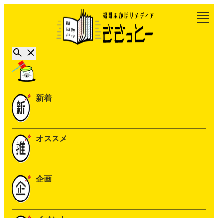
新着
オススメ
企画