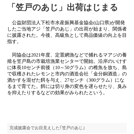
「笠戸のあじ」出荷はじまる
公益財団法人下松市水産振興基金協会(山口県)が開発
したご当地アジ「笠戸のあじ」の出荷が始まり、関係者
に披露された。今後、高級魚として商品価値の向上を目
指す。
同協会は2021年度、定置網漁などで捕れるマアジの養
殖を笠戸島の市栽培漁業センターで開始。沿岸のいけす
に体長10センチ前後（10～50グラム）の稚魚を放ち、島
で収穫されたレモンと市内の酒造会社「金分銅酒造」の
酒かすを混ぜた餌を与え、27センチ（300グラム）にな
るまで育てた。餌には切り身の変色を遅らせたり、臭み
を抑えたりするなどの効果がみられたという。
完成披露会でお目見えした｢笠戸のあじ｣