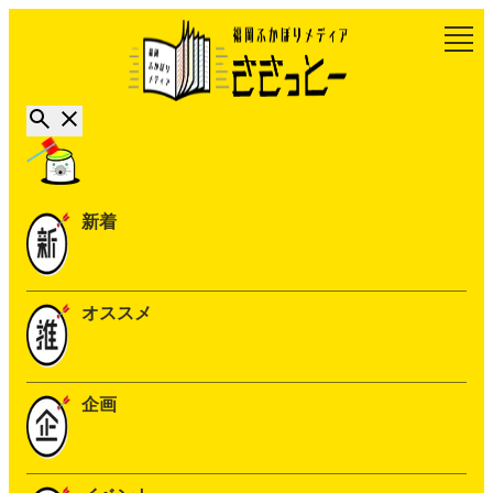
新着
オススメ
企画