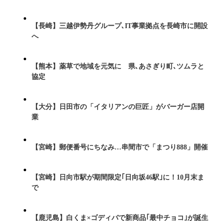
【長崎】三越伊勢丹グループ､IT事業拠点を長崎市に開設
へ
【熊本】薬草で地域を元気に 県､あさぎり町､ツムラと
協定
【大分】日田市の「イタリアンの巨匠」がバーガー店開
業
【宮崎】郵便番号にちなみ…串間市で「まつり888」開催
【宮崎】日向市駅が期間限定｢日向坂46駅｣に！10月末ま
で
【鹿児島】白くま×ゴディバで新商品｢最中チョコ｣が誕生