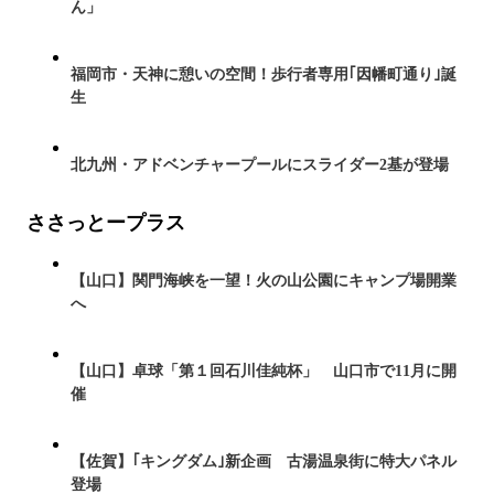
ん」
福岡市・天神に憩いの空間！歩行者専用｢因幡町通り｣誕
生
北九州・アドベンチャープールにスライダー2基が登場
ささっとープラス
【山口】関門海峡を一望！火の山公園にキャンプ場開業
へ
【山口】卓球「第１回石川佳純杯」 山口市で11月に開
催
【佐賀】｢キングダム｣新企画 古湯温泉街に特大パネル
登場