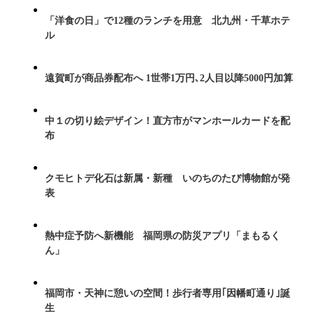
「洋食の日」で12種のランチを用意 北九州・千草ホテ
ル
遠賀町が商品券配布へ 1世帯1万円､2人目以降5000円加算
中１の切り絵デザイン！直方市がマンホールカードを配
布
クモヒトデ化石は新属・新種 いのちのたび博物館が発
表
熱中症予防へ新機能 福岡県の防災アプリ「まもるく
ん」
福岡市・天神に憩いの空間！歩行者専用｢因幡町通り｣誕
生