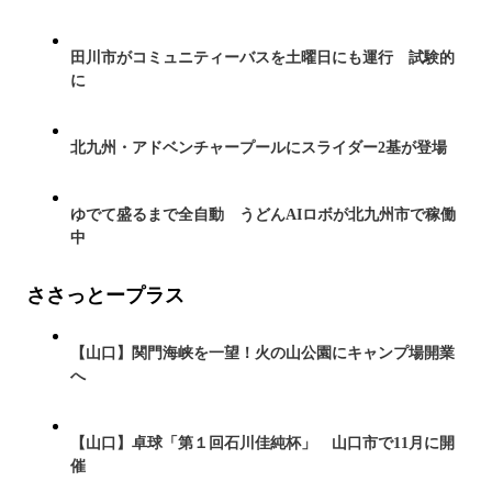
田川市がコミュニティーバスを土曜日にも運行 試験的
に
北九州・アドベンチャープールにスライダー2基が登場
ゆでて盛るまで全自動 うどんAIロボが北九州市で稼働
中
ささっとープラス
【山口】関門海峡を一望！火の山公園にキャンプ場開業
へ
【山口】卓球「第１回石川佳純杯」 山口市で11月に開
催