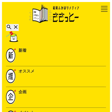
新着
オススメ
企画