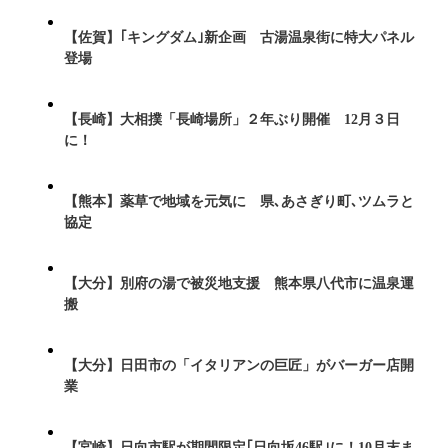
【佐賀】｢キングダム｣新企画 古湯温泉街に特大パネル
登場
【長崎】大相撲「長崎場所」２年ぶり開催 12月３日
に！
【熊本】薬草で地域を元気に 県､あさぎり町､ツムラと
協定
【大分】別府の湯で被災地支援 熊本県八代市に温泉運
搬
【大分】日田市の「イタリアンの巨匠」がバーガー店開
業
【宮崎】日向市駅が期間限定｢日向坂46駅｣に！10月末ま