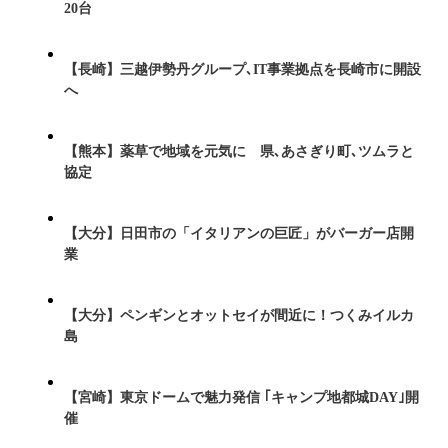
20台
【長崎】三越伊勢丹グループ､IT事業拠点を長崎市に開設
へ
【熊本】薬草で地域を元気に 県､あさぎり町､ツムラと
協定
【大分】日田市の「イタリアンの巨匠」がバーガー店開
業
【大分】ペンギンとオットセイが間近に！つくみイルカ
島
【宮崎】東京ドームで魅力発信 ｢キャンプ地都城DAY｣開
催