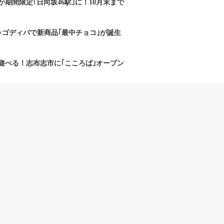
期間限定｢日向坂46駅｣に！10月末まで
×ゴディバで新商品｢最中チョコ｣が誕生
遊べる！志布志市に｢こころば｣オープン