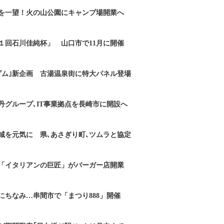
を一望！火の山公園にキャンプ場開業へ
１回石川佳純杯」 山口市で11月に開催
ダム｣新企画 古湯温泉街に特大パネル登場
丹グループ､IT事業拠点を長崎市に開設へ
域を元気に 県､あさぎり町､ツムラと協定
「イタリアンの巨匠」がバーガー店開業
にちなみ…串間市で「まつり888」開催