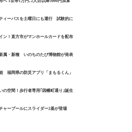
へ 1世帯1万円､2人目以降5000円加算
ティーバスを土曜日にも運行 試験的に
イン！直方市がマンホールカードを配布
新属・新種 いのちのたび博物館が発表
能 福岡県の防災アプリ「まもるくん」
いの空間！歩行者専用｢因幡町通り｣誕生
チャープールにスライダー2基が登場