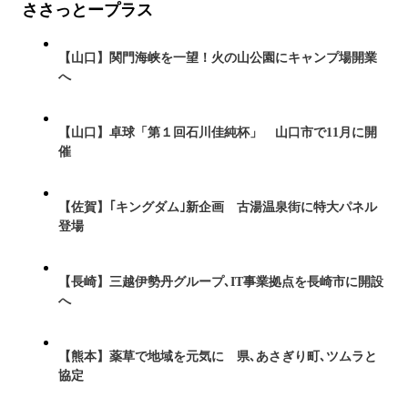
ささっとープラス
【山口】関門海峡を一望！火の山公園にキャンプ場開業
へ
【山口】卓球「第１回石川佳純杯」 山口市で11月に開
催
【佐賀】｢キングダム｣新企画 古湯温泉街に特大パネル
登場
【長崎】三越伊勢丹グループ､IT事業拠点を長崎市に開設
へ
【熊本】薬草で地域を元気に 県､あさぎり町､ツムラと
協定