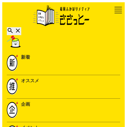
新着
オススメ
企画