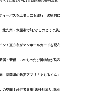
へ 1世帯1万円､2人目以降5000円加算
ティーバスを土曜日にも運行 試験的に
 北九州・木屋瀬で｢むかしのどうぐ展｣
イン！直方市がマンホールカードを配布
新属・新種 いのちのたび博物館が発表
能 福岡県の防災アプリ「まもるくん」
いの空間！歩行者専用｢因幡町通り｣誕生