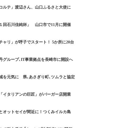
コルテ」渡辺さん、山口ふるさと大使に
１回石川佳純杯」 山口市で11月に開催
チャリ」が呼子でスタート！ 5か所に20台
丹グループ､IT事業拠点を長崎市に開設へ
域を元気に 県､あさぎり町､ツムラと協定
「イタリアンの巨匠」がバーガー店開業
とオットセイが間近に！つくみイルカ島