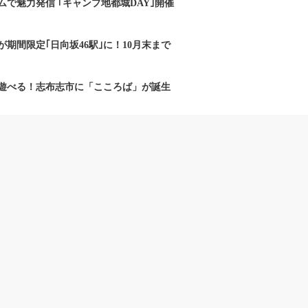
で魅力発信 ｢キャンプ地都城DAY｣開催
期間限定｢日向坂46駅｣に！10月末まで
遊べる！志布志市に「こころば」が誕生