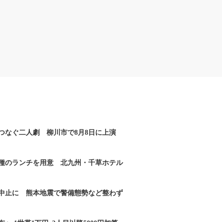
つなぐ二人劇 柳川市で8月8日に上演
2種のランチを用意 北九州・千草ホテル
｣中止に 熊本地震で警備態勢など整わず