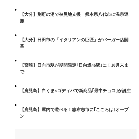
【大分】別府の湯で被災地支援 熊本県八代市に温泉運
搬
【大分】日田市の「イタリアンの巨匠」がバーガー店開
業
【宮崎】日向市駅が期間限定｢日向坂46駅｣に！10月末ま
で
【鹿児島】白くま×ゴディバで新商品｢最中チョコ｣が誕生
【鹿児島】屋内で遊べる！志布志市に｢こころば｣オープ
ン