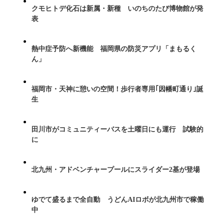
クモヒトデ化石は新属・新種 いのちのたび博物館が発
表
熱中症予防へ新機能 福岡県の防災アプリ「まもるく
ん」
福岡市・天神に憩いの空間！歩行者専用｢因幡町通り｣誕
生
田川市がコミュニティーバスを土曜日にも運行 試験的
に
北九州・アドベンチャープールにスライダー2基が登場
ゆでて盛るまで全自動 うどんAIロボが北九州市で稼働
中