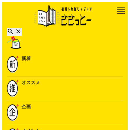
新着
オススメ
企画