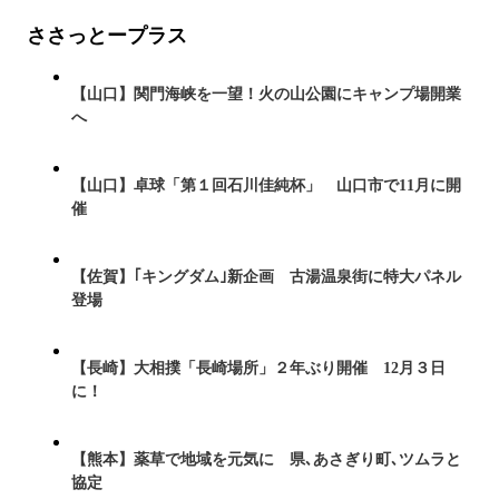
ささっとープラス
【山口】関門海峡を一望！火の山公園にキャンプ場開業
へ
【山口】卓球「第１回石川佳純杯」 山口市で11月に開
催
【佐賀】｢キングダム｣新企画 古湯温泉街に特大パネル
登場
【長崎】大相撲「長崎場所」２年ぶり開催 12月３日
に！
【熊本】薬草で地域を元気に 県､あさぎり町､ツムラと
協定