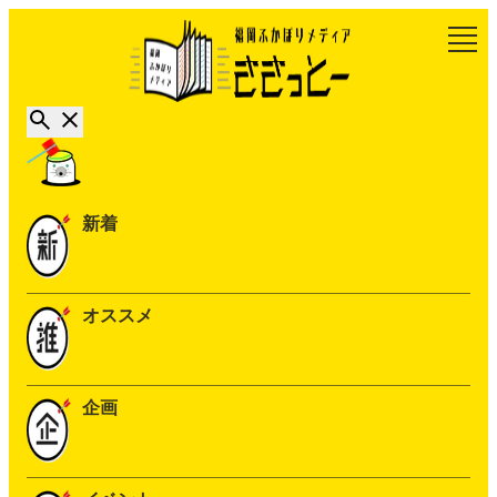
新着
オススメ
企画