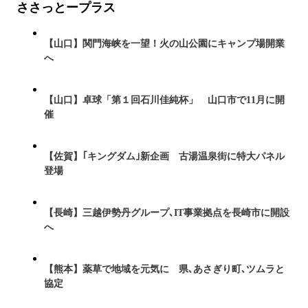
ささっとープラス
【山口】関門海峡を一望！火の山公園にキャンプ場開業
へ
【山口】卓球「第１回石川佳純杯」 山口市で11月に開
催
【佐賀】｢キングダム｣新企画 古湯温泉街に特大パネル
登場
【長崎】三越伊勢丹グループ､IT事業拠点を長崎市に開設
へ
【熊本】薬草で地域を元気に 県､あさぎり町､ツムラと
協定