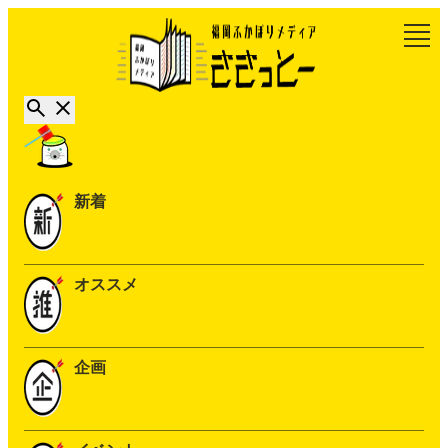
新着
オススメ
企画