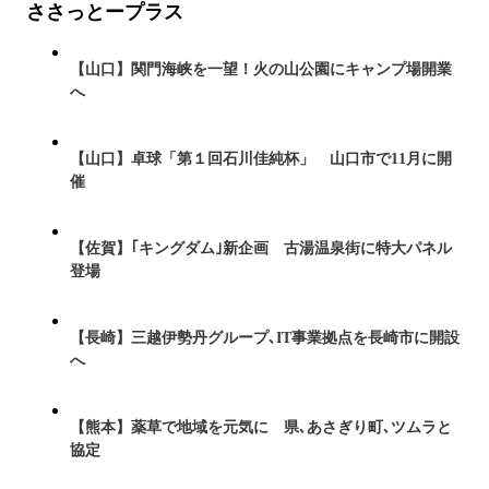
ささっとープラス
【山口】関門海峡を一望！火の山公園にキャンプ場開業
へ
【山口】卓球「第１回石川佳純杯」 山口市で11月に開
催
【佐賀】｢キングダム｣新企画 古湯温泉街に特大パネル
登場
【長崎】三越伊勢丹グループ､IT事業拠点を長崎市に開設
へ
【熊本】薬草で地域を元気に 県､あさぎり町､ツムラと
協定