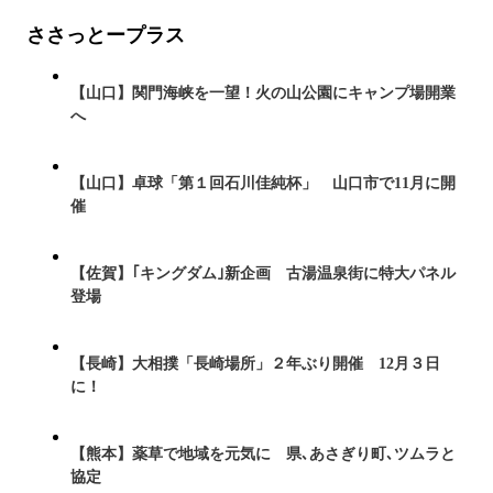
ささっとープラス
【山口】関門海峡を一望！火の山公園にキャンプ場開業
へ
【山口】卓球「第１回石川佳純杯」 山口市で11月に開
催
【佐賀】｢キングダム｣新企画 古湯温泉街に特大パネル
登場
【長崎】大相撲「長崎場所」２年ぶり開催 12月３日
に！
【熊本】薬草で地域を元気に 県､あさぎり町､ツムラと
協定