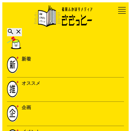
新着
オススメ
企画