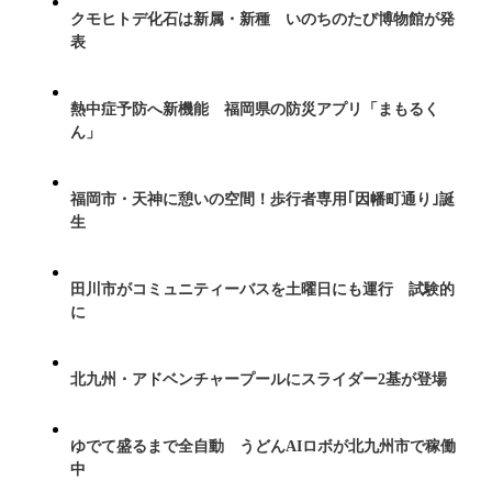
クモヒトデ化石は新属・新種 いのちのたび博物館が発
表
熱中症予防へ新機能 福岡県の防災アプリ「まもるく
ん」
福岡市・天神に憩いの空間！歩行者専用｢因幡町通り｣誕
生
田川市がコミュニティーバスを土曜日にも運行 試験的
に
北九州・アドベンチャープールにスライダー2基が登場
ゆでて盛るまで全自動 うどんAIロボが北九州市で稼働
中