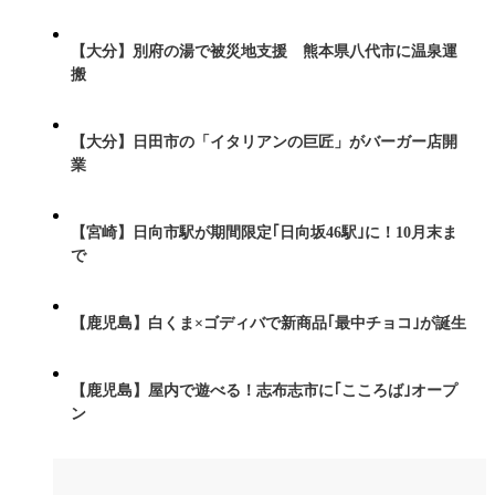
【大分】別府の湯で被災地支援 熊本県八代市に温泉運
搬
【大分】日田市の「イタリアンの巨匠」がバーガー店開
業
【宮崎】日向市駅が期間限定｢日向坂46駅｣に！10月末ま
で
【鹿児島】白くま×ゴディバで新商品｢最中チョコ｣が誕生
【鹿児島】屋内で遊べる！志布志市に｢こころば｣オープ
ン