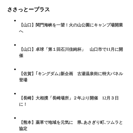
ささっとープラス
【山口】関門海峡を一望！火の山公園にキャンプ場開業
へ
【山口】卓球「第１回石川佳純杯」 山口市で11月に開
催
【佐賀】｢キングダム｣新企画 古湯温泉街に特大パネル
登場
【長崎】大相撲「長崎場所」２年ぶり開催 12月３日
に！
【熊本】薬草で地域を元気に 県､あさぎり町､ツムラと
協定