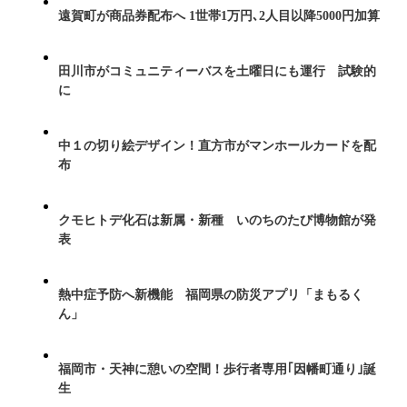
遠賀町が商品券配布へ 1世帯1万円､2人目以降5000円加算
田川市がコミュニティーバスを土曜日にも運行 試験的
に
中１の切り絵デザイン！直方市がマンホールカードを配
布
クモヒトデ化石は新属・新種 いのちのたび博物館が発
表
熱中症予防へ新機能 福岡県の防災アプリ「まもるく
ん」
福岡市・天神に憩いの空間！歩行者専用｢因幡町通り｣誕
生