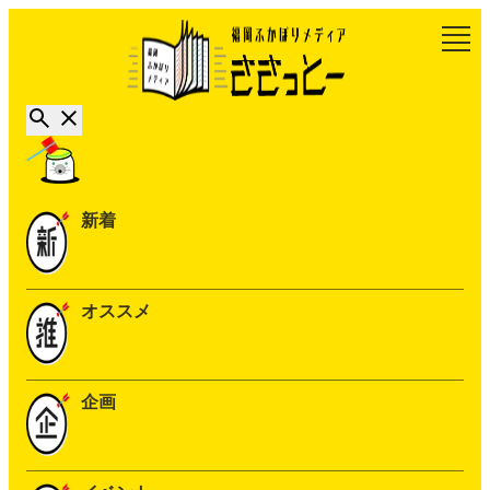
新着
オススメ
企画