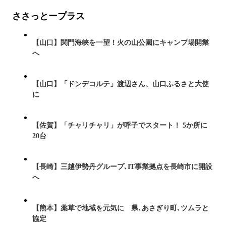
ささっとープラス
【山口】関門海峡を一望！火の山公園にキャンプ場開業
へ
【山口】「ドンデコルテ」渡辺さん、山口ふるさと大使
に
【佐賀】「チャリチャリ」が呼子でスタート！ 5か所に
20台
【長崎】三越伊勢丹グループ､IT事業拠点を長崎市に開設
へ
【熊本】薬草で地域を元気に 県､あさぎり町､ツムラと
協定