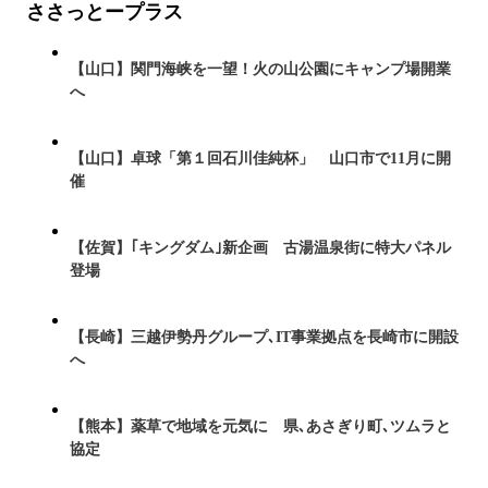
ささっとープラス
【山口】関門海峡を一望！火の山公園にキャンプ場開業
へ
【山口】卓球「第１回石川佳純杯」 山口市で11月に開
催
【佐賀】｢キングダム｣新企画 古湯温泉街に特大パネル
登場
【長崎】三越伊勢丹グループ､IT事業拠点を長崎市に開設
へ
【熊本】薬草で地域を元気に 県､あさぎり町､ツムラと
協定