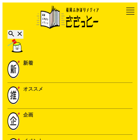
新着
オススメ
企画