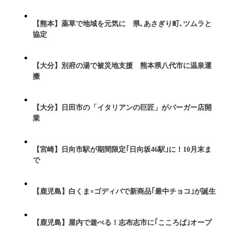
【熊本】薬草で地域を元気に 県､あさぎり町､ツムラと
協定
【大分】別府の湯で被災地支援 熊本県八代市に温泉運
搬
【大分】日田市の「イタリアンの巨匠」がバーガー店開
業
【宮崎】日向市駅が期間限定｢日向坂46駅｣に！10月末ま
で
【鹿児島】白くま×ゴディバで新商品｢最中チョコ｣が誕生
【鹿児島】屋内で遊べる！志布志市に｢こころば｣オープ