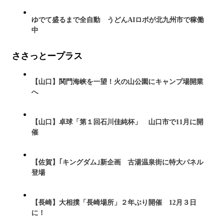
ゆでて盛るまで全自動 うどんAIロボが北九州市で稼働
中
ささっとープラス
【山口】関門海峡を一望！火の山公園にキャンプ場開業
へ
【山口】卓球「第１回石川佳純杯」 山口市で11月に開
催
【佐賀】｢キングダム｣新企画 古湯温泉街に特大パネル
登場
【長崎】大相撲「長崎場所」２年ぶり開催 12月３日
に！