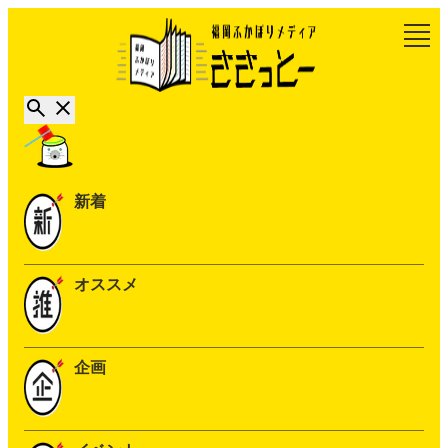
新着
オススメ
企画