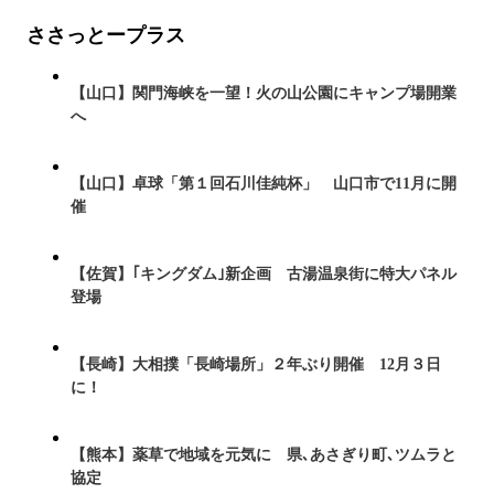
ささっとープラス
【山口】関門海峡を一望！火の山公園にキャンプ場開業
へ
【山口】卓球「第１回石川佳純杯」 山口市で11月に開
催
【佐賀】｢キングダム｣新企画 古湯温泉街に特大パネル
登場
【長崎】大相撲「長崎場所」２年ぶり開催 12月３日
に！
【熊本】薬草で地域を元気に 県､あさぎり町､ツムラと
協定