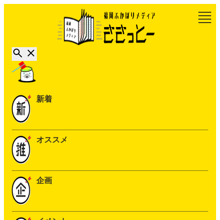
新着
オススメ
企画