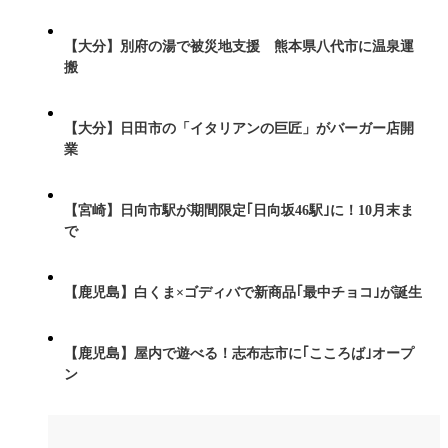
【大分】別府の湯で被災地支援 熊本県八代市に温泉運
搬
【大分】日田市の「イタリアンの巨匠」がバーガー店開
業
【宮崎】日向市駅が期間限定｢日向坂46駅｣に！10月末ま
で
【鹿児島】白くま×ゴディバで新商品｢最中チョコ｣が誕生
【鹿児島】屋内で遊べる！志布志市に｢こころば｣オープ
ン