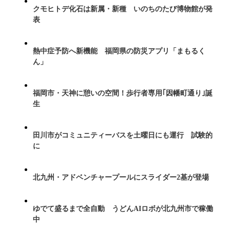
クモヒトデ化石は新属・新種 いのちのたび博物館が発
表
熱中症予防へ新機能 福岡県の防災アプリ「まもるく
ん」
福岡市・天神に憩いの空間！歩行者専用｢因幡町通り｣誕
生
田川市がコミュニティーバスを土曜日にも運行 試験的
に
北九州・アドベンチャープールにスライダー2基が登場
ゆでて盛るまで全自動 うどんAIロボが北九州市で稼働
中