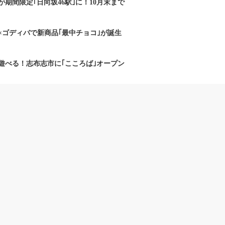
期間限定｢日向坂46駅｣に！10月末まで
×ゴディバで新商品｢最中チョコ｣が誕生
遊べる！志布志市に｢こころば｣オープン