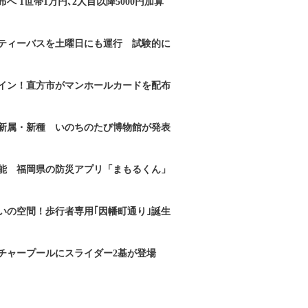
へ 1世帯1万円､2人目以降5000円加算
ティーバスを土曜日にも運行 試験的に
イン！直方市がマンホールカードを配布
新属・新種 いのちのたび博物館が発表
能 福岡県の防災アプリ「まもるくん」
いの空間！歩行者専用｢因幡町通り｣誕生
チャープールにスライダー2基が登場