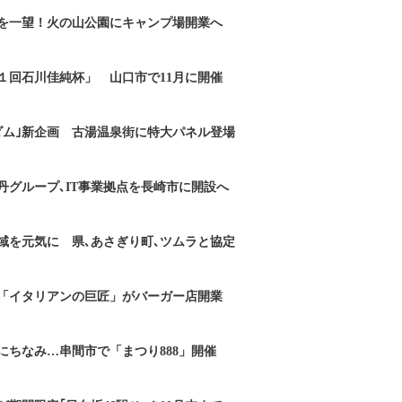
を一望！火の山公園にキャンプ場開業へ
１回石川佳純杯」 山口市で11月に開催
ダム｣新企画 古湯温泉街に特大パネル登場
丹グループ､IT事業拠点を長崎市に開設へ
域を元気に 県､あさぎり町､ツムラと協定
「イタリアンの巨匠」がバーガー店開業
にちなみ…串間市で「まつり888」開催