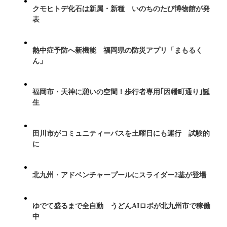
クモヒトデ化石は新属・新種 いのちのたび博物館が発
表
熱中症予防へ新機能 福岡県の防災アプリ「まもるく
ん」
福岡市・天神に憩いの空間！歩行者専用｢因幡町通り｣誕
生
田川市がコミュニティーバスを土曜日にも運行 試験的
に
北九州・アドベンチャープールにスライダー2基が登場
ゆでて盛るまで全自動 うどんAIロボが北九州市で稼働
中