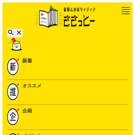
新着
オススメ
企画