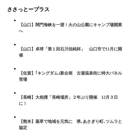
ささっとープラス
【山口】関門海峡を一望！火の山公園にキャンプ場開業
へ
【山口】卓球「第１回石川佳純杯」 山口市で11月に開
催
【佐賀】｢キングダム｣新企画 古湯温泉街に特大パネル
登場
【長崎】大相撲「長崎場所」２年ぶり開催 12月３日
に！
【熊本】薬草で地域を元気に 県､あさぎり町､ツムラと
協定