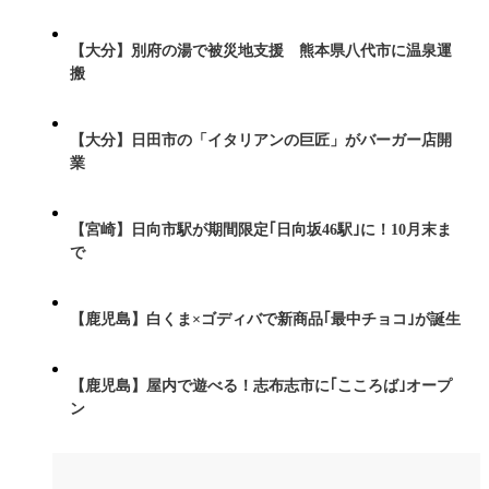
【大分】別府の湯で被災地支援 熊本県八代市に温泉運
搬
【大分】日田市の「イタリアンの巨匠」がバーガー店開
業
【宮崎】日向市駅が期間限定｢日向坂46駅｣に！10月末ま
で
【鹿児島】白くま×ゴディバで新商品｢最中チョコ｣が誕生
【鹿児島】屋内で遊べる！志布志市に｢こころば｣オープ
ン