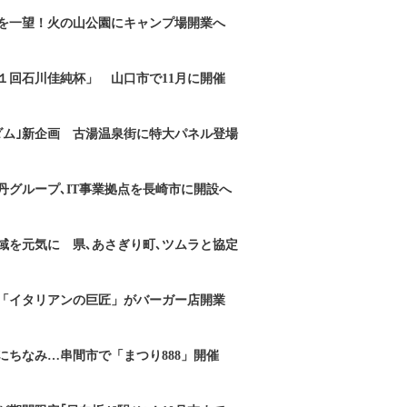
を一望！火の山公園にキャンプ場開業へ
１回石川佳純杯」 山口市で11月に開催
ダム｣新企画 古湯温泉街に特大パネル登場
丹グループ､IT事業拠点を長崎市に開設へ
域を元気に 県､あさぎり町､ツムラと協定
「イタリアンの巨匠」がバーガー店開業
にちなみ…串間市で「まつり888」開催