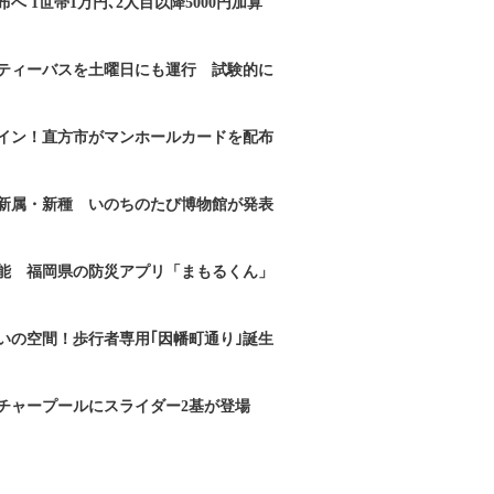
へ 1世帯1万円､2人目以降5000円加算
ティーバスを土曜日にも運行 試験的に
イン！直方市がマンホールカードを配布
新属・新種 いのちのたび博物館が発表
能 福岡県の防災アプリ「まもるくん」
いの空間！歩行者専用｢因幡町通り｣誕生
チャープールにスライダー2基が登場