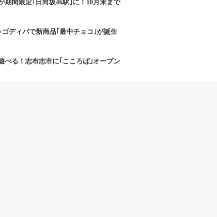
期間限定｢日向坂46駅｣に！10月末まで
×ゴディバで新商品｢最中チョコ｣が誕生
遊べる！志布志市に｢こころば｣オープン