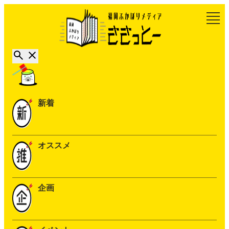
新着
オススメ
企画