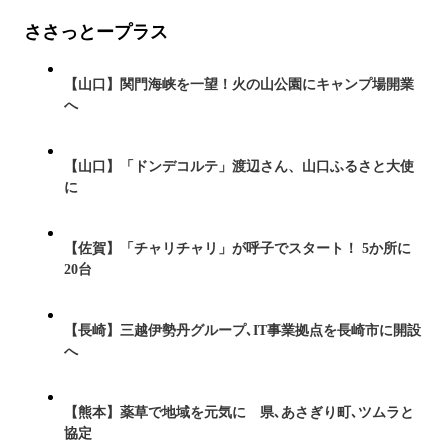
ささっとープラス
【山口】関門海峡を一望！火の山公園にキャンプ場開業
へ
【山口】「ドンデコルテ」渡辺さん、山口ふるさと大使
に
【佐賀】「チャリチャリ」が呼子でスタート！ 5か所に
20台
【長崎】三越伊勢丹グループ､IT事業拠点を長崎市に開設
へ
【熊本】薬草で地域を元気に 県､あさぎり町､ツムラと
協定