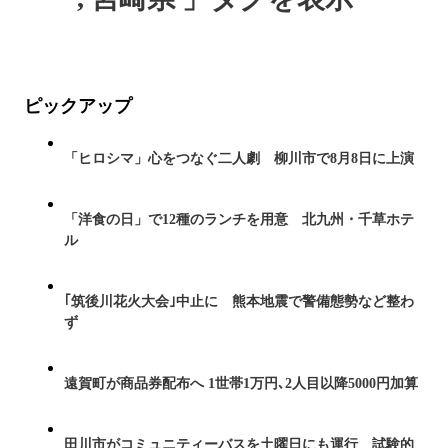
ピックアップ
「ヒロシマ」心をつなぐ二人劇 柳川市で8月8日に上演
「洋食の日」で12種のランチを用意 北九州・千草ホテ
ル
｢筑後川花火大会｣中止に 熊本地震で警備態勢など整わ
ず
遠賀町が商品券配布へ 1世帯1万円､2人目以降5000円加算
田川市がコミュニティーバスを土曜日にも運行 試験的