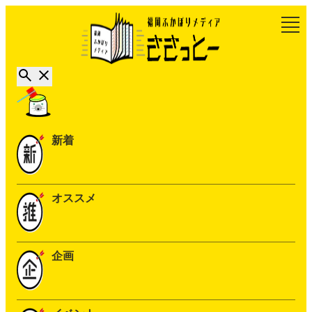
新着
オススメ
企画