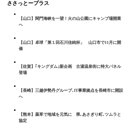
ささっとープラス
【山口】関門海峡を一望！火の山公園にキャンプ場開業
へ
【山口】卓球「第１回石川佳純杯」 山口市で11月に開
催
【佐賀】｢キングダム｣新企画 古湯温泉街に特大パネル
登場
【長崎】三越伊勢丹グループ､IT事業拠点を長崎市に開設
へ
【熊本】薬草で地域を元気に 県､あさぎり町､ツムラと
協定