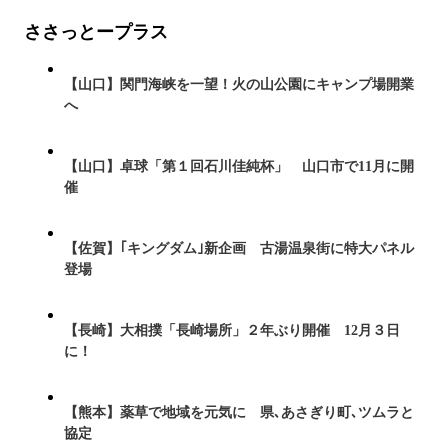
ささっとープラス
【山口】関門海峡を一望！火の山公園にキャンプ場開業
へ
【山口】卓球「第１回石川佳純杯」 山口市で11月に開
催
【佐賀】｢キングダム｣新企画 古湯温泉街に特大パネル
登場
【長崎】大相撲「長崎場所」２年ぶり開催 12月３日
に！
【熊本】薬草で地域を元気に 県､あさぎり町､ツムラと
協定