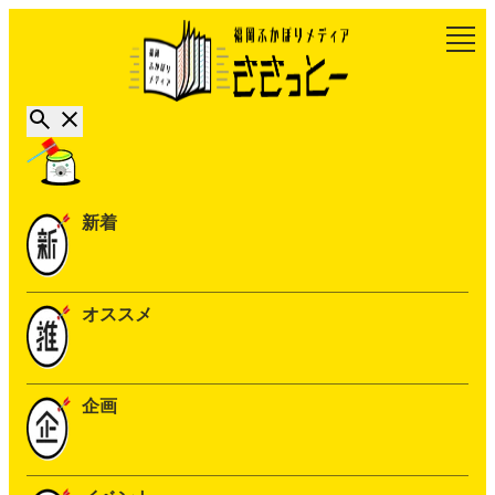
新着
オススメ
企画