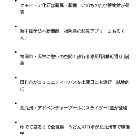
クモヒトデ化石は新属・新種 いのちのたび博物館が発
表
熱中症予防へ新機能 福岡県の防災アプリ「まもるく
ん」
福岡市・天神に憩いの空間！歩行者専用｢因幡町通り｣誕
生
田川市がコミュニティーバスを土曜日にも運行 試験的
に
北九州・アドベンチャープールにスライダー2基が登場
ゆでて盛るまで全自動 うどんAIロボが北九州市で稼働
中