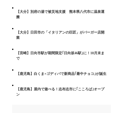
【大分】別府の湯で被災地支援 熊本県八代市に温泉運
搬
【大分】日田市の「イタリアンの巨匠」がバーガー店開
業
【宮崎】日向市駅が期間限定｢日向坂46駅｣に！10月末ま
で
【鹿児島】白くま×ゴディバで新商品｢最中チョコ｣が誕生
【鹿児島】屋内で遊べる！志布志市に｢こころば｣オープ
ン