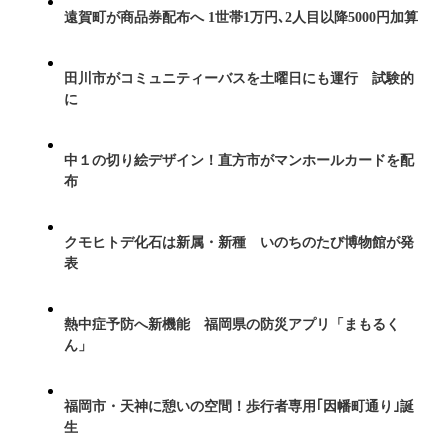
遠賀町が商品券配布へ 1世帯1万円､2人目以降5000円加算
田川市がコミュニティーバスを土曜日にも運行 試験的
に
中１の切り絵デザイン！直方市がマンホールカードを配
布
クモヒトデ化石は新属・新種 いのちのたび博物館が発
表
熱中症予防へ新機能 福岡県の防災アプリ「まもるく
ん」
福岡市・天神に憩いの空間！歩行者専用｢因幡町通り｣誕
生