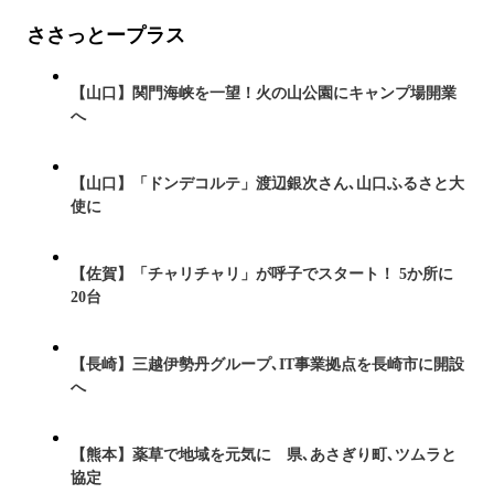
ささっとープラス
【山口】関門海峡を一望！火の山公園にキャンプ場開業
へ
【山口】「ドンデコルテ」渡辺銀次さん､山口ふるさと大
使に
【佐賀】「チャリチャリ」が呼子でスタート！ 5か所に
20台
【長崎】三越伊勢丹グループ､IT事業拠点を長崎市に開設
へ
【熊本】薬草で地域を元気に 県､あさぎり町､ツムラと
協定