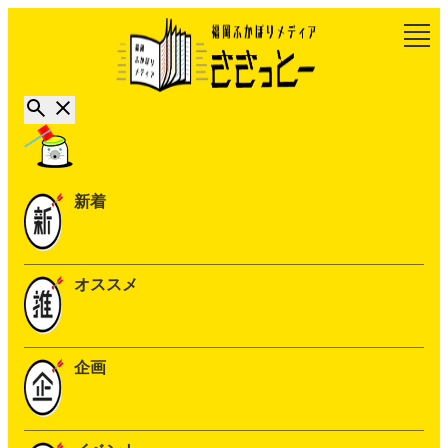
新着
オススメ
企画