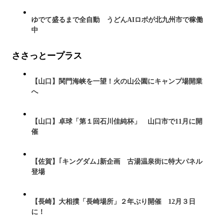
ゆでて盛るまで全自動 うどんAIロボが北九州市で稼働
中
ささっとープラス
【山口】関門海峡を一望！火の山公園にキャンプ場開業
へ
【山口】卓球「第１回石川佳純杯」 山口市で11月に開
催
【佐賀】｢キングダム｣新企画 古湯温泉街に特大パネル
登場
【長崎】大相撲「長崎場所」２年ぶり開催 12月３日
に！