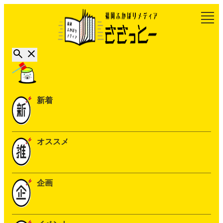
新着
オススメ
企画