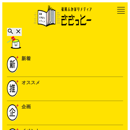
新着
オススメ
企画