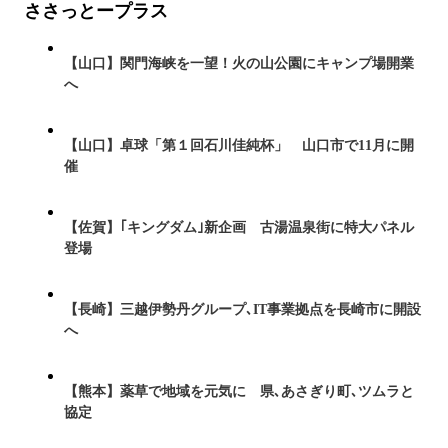
ささっとープラス
【山口】関門海峡を一望！火の山公園にキャンプ場開業
へ
【山口】卓球「第１回石川佳純杯」 山口市で11月に開
催
【佐賀】｢キングダム｣新企画 古湯温泉街に特大パネル
登場
【長崎】三越伊勢丹グループ､IT事業拠点を長崎市に開設
へ
【熊本】薬草で地域を元気に 県､あさぎり町､ツムラと
協定