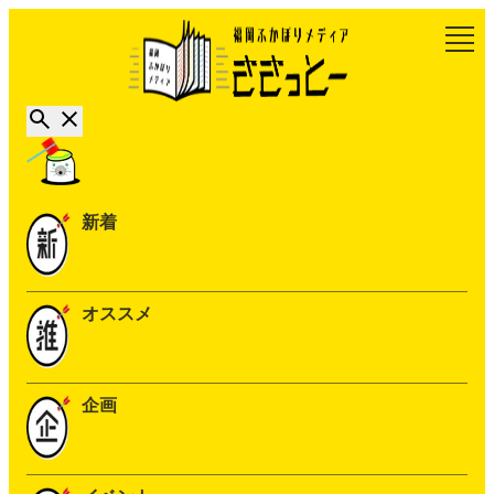
新着
オススメ
企画