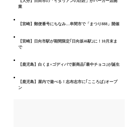
【大分】日田市の「イタリアンの巨匠」がバーガー店開
業
【宮崎】郵便番号にちなみ…串間市で「まつり888」開催
【宮崎】日向市駅が期間限定｢日向坂46駅｣に！10月末ま
で
【鹿児島】白くま×ゴディバで新商品｢最中チョコ｣が誕生
【鹿児島】屋内で遊べる！志布志市に｢こころば｣オープ
ン