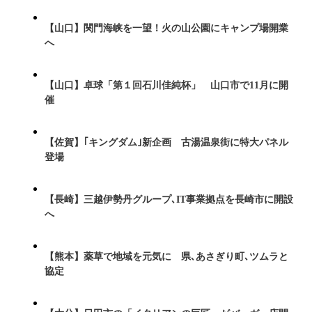
【山口】関門海峡を一望！火の山公園にキャンプ場開業
へ
【山口】卓球「第１回石川佳純杯」 山口市で11月に開
催
【佐賀】｢キングダム｣新企画 古湯温泉街に特大パネル
登場
【長崎】三越伊勢丹グループ､IT事業拠点を長崎市に開設
へ
【熊本】薬草で地域を元気に 県､あさぎり町､ツムラと
協定