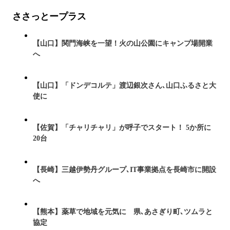
ささっとープラス
【山口】関門海峡を一望！火の山公園にキャンプ場開業
へ
【山口】「ドンデコルテ」渡辺銀次さん､山口ふるさと大
使に
【佐賀】「チャリチャリ」が呼子でスタート！ 5か所に
20台
【長崎】三越伊勢丹グループ､IT事業拠点を長崎市に開設
へ
【熊本】薬草で地域を元気に 県､あさぎり町､ツムラと
協定