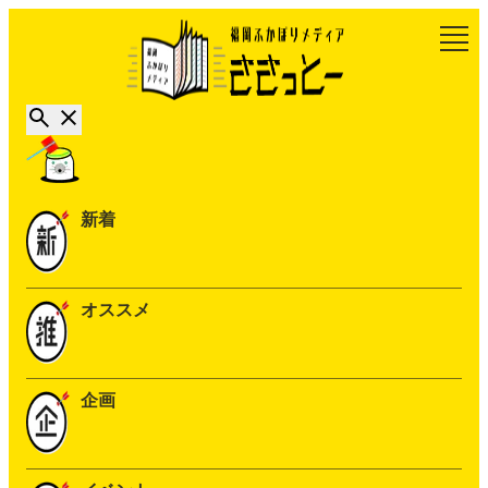
新着
オススメ
企画