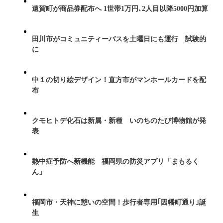
遠賀町が商品券配布へ 1世帯1万円､2人目以降5000円加算
田川市がコミュニティーバスを土曜日にも運行 試験的
に
中１の切り絵デザイン！直方市がマンホールカードを配
布
クモヒトデ化石は新属・新種 いのちのたび博物館が発
表
熱中症予防へ新機能 福岡県の防災アプリ「まもるく
ん」
福岡市・天神に憩いの空間！歩行者専用｢因幡町通り｣誕
生